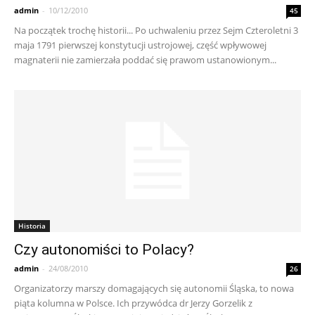
admin
-
10/12/2010
45
Na początek trochę historii... Po uchwaleniu przez Sejm Czteroletni 3
maja 1791 pierwszej konstytucji ustrojowej, część wpływowej
magnaterii nie zamierzała poddać się prawom ustanowionym...
Historia
Czy autonomiści to Polacy?
admin
-
24/08/2010
26
Organizatorzy marszy domagających się autonomii Śląska, to nowa
piąta kolumna w Polsce. Ich przywódca dr Jerzy Gorzelik z