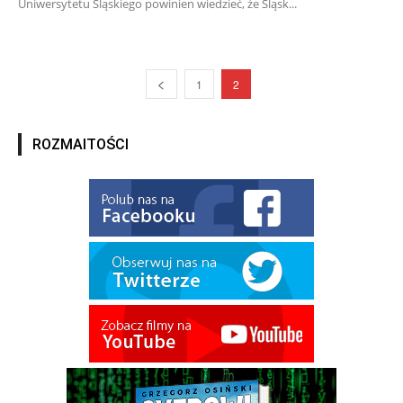
Uniwersytetu Śląskiego powinien wiedzieć, że Śląsk...
1
2
ROZMAITOŚCI