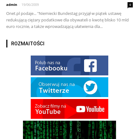
admin
-
19/06/2009
0
Onet.pl podaje... "Niemiecki Bundestag przyjął w piątek ustawę
redukującą ciężary podatkowe dla obywateli o kwotę blisko 10 mld
euro rocznie, a także wprowadzającą ułatwienia dla...
ROZMAITOŚCI