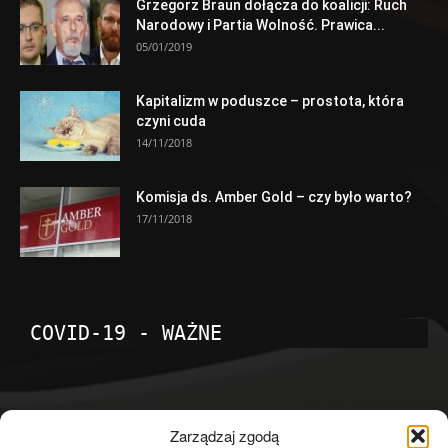
Grzegorz Braun dołącza do koalicji: Ruch
Narodowy i Partia Wolność. Prawica...
05/01/2019
Kapitalizm w poduszce – prostota, która
czyni cuda
14/11/2018
Komisja ds. Amber Gold – czy było warto?
17/11/2018
COVID-19 - WAŻNE
POPULARNE KATEGORIE
Zarządzaj zgodą