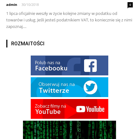
admin
-
30/10/2018
0
1 lipca oficjalnie weszły w życie kolejne zmiany w podatku od
towarów i usług. Jeśli jesteś podatnikiem VAT, to koniecznie się z nimi
zapoznaj....
ROZMAITOŚCI