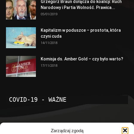
Grzegorz Braun dołącza do koalicji: Ruch
Narodowy i Partia Wolność. Prawica...
05/01/2019
Kapitalizm w poduszce – prostota, która
czyni cuda
14/11/2018
Komisja ds. Amber Gold – czy było warto?
17/11/2018
COVID-19 - WAŻNE
POPULARNE KATEGORIE
Zarządzaj zgodą