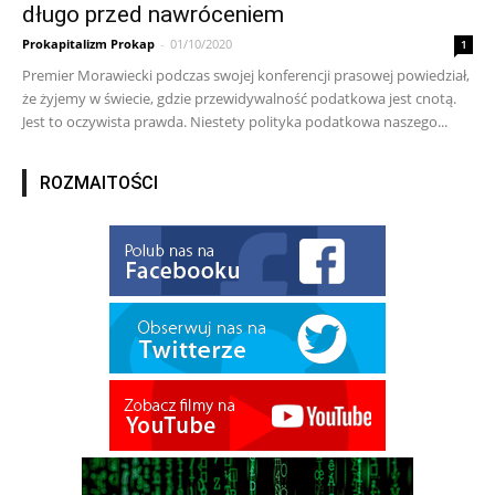
długo przed nawróceniem
Prokapitalizm Prokap
-
01/10/2020
1
Premier Morawiecki podczas swojej konferencji prasowej powiedział,
że żyjemy w świecie, gdzie przewidywalność podatkowa jest cnotą.
Jest to oczywista prawda. Niestety polityka podatkowa naszego...
ROZMAITOŚCI