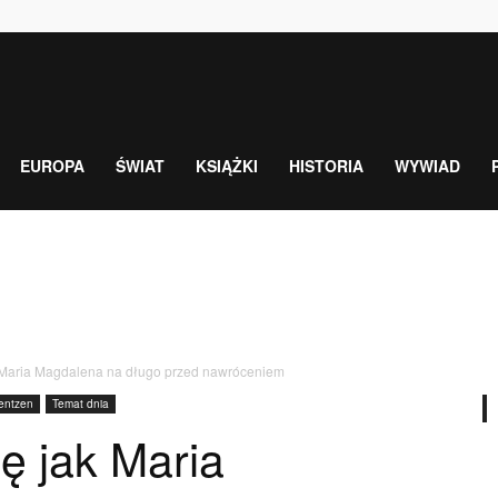
EUROPA
ŚWIAT
KSIĄŻKI
HISTORIA
WYWIAD
k Maria Magdalena na długo przed nawróceniem
entzen
Temat dnia
ę jak Maria