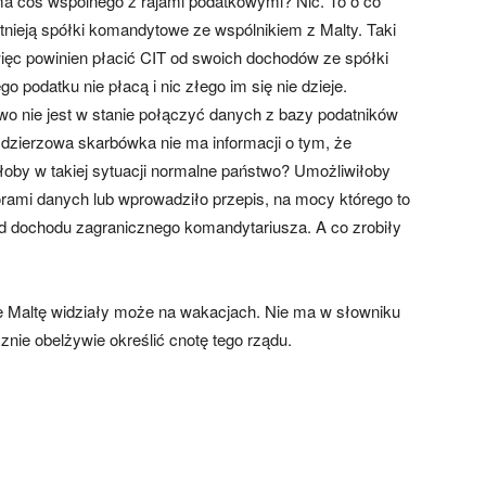
ma coś wspólnego z rajami podatkowymi? Nic. To o co
stnieją spółki komandytowe ze wspólnikiem z Malty. Taki
ęc powinien płacić CIT od swoich dochodów ze spółki
o podatku nie płacą i nic złego im się nie dzieje.
o nie jest w stanie połączyć danych z bazy podatników
zierzowa skarbówka nie ma informacji o tym, że
łoby w takiej sytuacji normalne państwo? Umożliwiłoby
rami danych lub wprowadziło przepis, na mocy którego to
d dochodu zagranicznego komandytariusza. A co zrobiły
re Maltę widziały może na wakacjach. Nie ma w słowniku
znie obelżywie określić cnotę tego rządu.