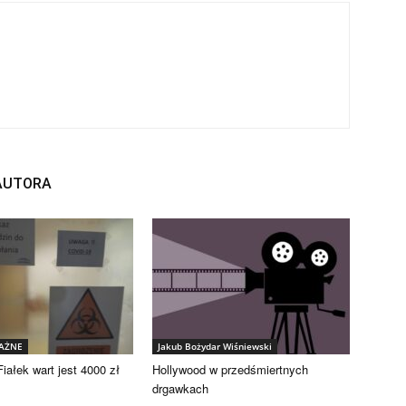
 AUTORA
WAŻNE
Jakub Bożydar Wiśniewski
iałek wart jest 4000 zł
Hollywood w przedśmiertnych
drgawkach