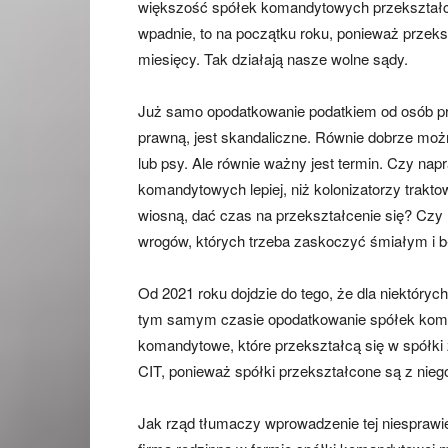
większość spółek komandytowych przekształci si
wpadnie, to na początku roku, ponieważ przek
miesięcy. Tak działają nasze wolne sądy.
Już samo opodatkowanie podatkiem od osób pra
prawną, jest skandaliczne. Równie dobrze m
lub psy. Ale równie ważny jest termin. Czy n
komandytowych lepiej, niż kolonizatorzy trak
wiosną, dać czas na przekształcenie się? Czy 
wrogów, których trzeba zaskoczyć śmiałym 
Od 2021 roku dojdzie do tego, że dla niektóry
tym samym czasie opodatkowanie spółek koma
komandytowe, które przekształcą się w spółki
CIT, ponieważ spółki przekształcone są z nie
Jak rząd tłumaczy wprowadzenie tej niesprawi