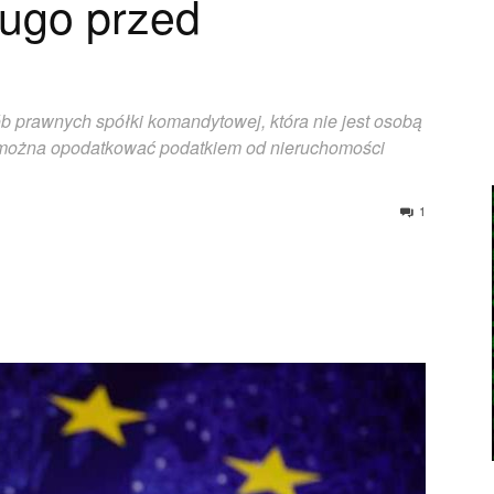
ugo przed
 prawnych spółki komandytowej, która nie jest osobą
e można opodatkować podatkiem od nieruchomości
1