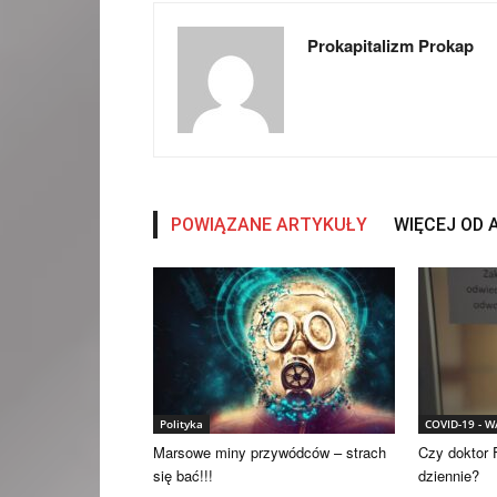
Prokapitalizm Prokap
POWIĄZANE ARTYKUŁY
WIĘCEJ OD
Polityka
COVID-19 - 
Marsowe miny przywódców – strach
Czy doktor F
się bać!!!
dziennie?