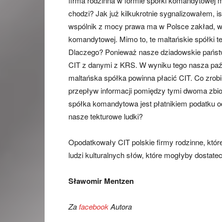
firma rodzinna w formie spółki komandytowej 
chodzi? Jak już kilkukrotnie sygnalizowałem, i
wspólnik z mocy prawa ma w Polsce zakład, wi
komandytowej. Mimo to, te maltańskie spółki teg
Dlaczego? Ponieważ nasze dziadowskie państw
CIT z danymi z KRS. W wyniku tego nasza paźd
maltańska spółka powinna płacić CIT. Co zrobi
przepływ informacji pomiędzy tymi dwoma zbio
spółka komandytowa jest płatnikiem podatku o
nasze tekturowe ludki?
Opodatkowały CIT polskie firmy rodzinne, któ
ludzi kulturalnych słów, które mogłyby dostatec
Sławomir Mentzen
Za
facebook
Autora