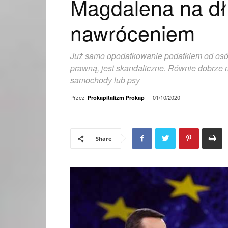
Magdalena na dł
nawróceniem
Już samo opodatkowanie podatkiem od osób
prawną, jest skandaliczne. Równie dobrz
samochody lub psy
Przez
-
01/10/2020
Prokapitalizm Prokap
Share