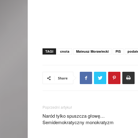
TAGI
cnota
Mateusz Morawiecki
PiS
podat
Share
Poprzedni artykuł
Naród tylko spuszcza głowę…
Semidemokratyczny monokratyzm