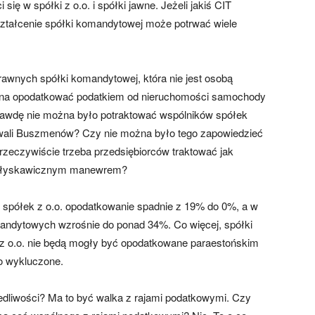
ę w spółki z o.o. i spółki jawne. Jeżeli jakiś CIT
ształcenie spółki komandytowej może potrwać wiele
wnych spółki komandytowej, która nie jest osobą
ożna opodatkować podatkiem od nieruchomości samochody
aprawdę nie można było potraktować wspólników spółek
towali Buszmenów? Czy nie można było tego zapowiedzieć
rzeczywiście trzeba przedsiębiorców traktować jak
i błyskawicznym manewrem?
ch spółek z o.o. opodatkowanie spadnie z 19% do 0%, a w
ndytowych wzrośnie do ponad 34%. Co więcej, spółki
 z o.o. nie będą mogły być opodatkowane paraestońskim
go wykluczone.
edliwości? Ma to być walka z rajami podatkowymi. Czy