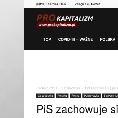
piątek, 7 sierpnia, 2026
Zaloguj się / Dołącz
Prokapitalizm,
gospodarka,
TOP
COVID-19 – WAŻNE
POLSKA
polityka,
historia,
Strona główna
Gospodarka
PiS zachowuje się ja
Gospodarka
Polityka
Polska
Publicystyka
Sławomir M
newsy
PiS zachowuje si