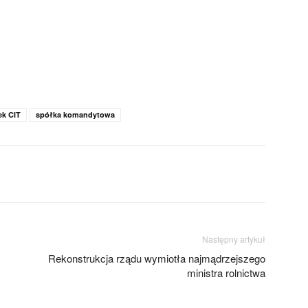
ek CIT
spółka komandytowa
Następny artykuł
Rekonstrukcja rządu wymiotła najmądrzejszego
ministra rolnictwa