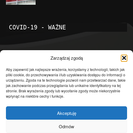
COVID-19 - WAŻNE
POPULARNE KATEGORIE
Zarządzaj zgodą
Temat dnia
4601
Aby zapewnić jak najlepsze wrażenia, korzystamy z technologii, takich jak
pliki cookie, do przechowywania i/lub uzyskiwania dostępu do informacji o
Publicystyka
4363
urządzeniu. Zgoda na te technologie pozwoli nam przetwarzać dane, takie
jak zachowanie podczas przeglądania lub unikalne identyfikatory na tej
Polityka
3639
stronie. Brak wyrażenia zgody lub wycofanie zgody może niekorzystnie
Polska
3462
wpłynąć na niektóre cechy i funkcje.
Społeczeństwo
2823
Akceptuję
Kraj
1290
Gospodarka
1230
Odmów
Europa
866