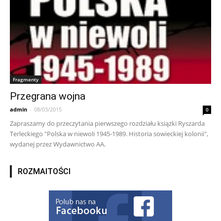
Fragmenty
Przegrana wojna
admin
-
08/03/2015
0
Zapraszamy do przeczytania pierwszego rozdziału książki Ryszarda
Terleckiego "Polska w niewoli 1945-1989. Historia sowieckiej kolonii",
wydanej przez Wydawnictwo AA.
ROZMAITOŚCI