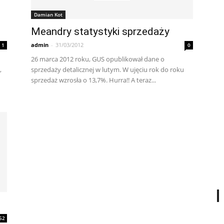
Damian Kot
Meandry statystyki sprzedaży
admin
-
31/03/2012
1
0
26 marca 2012 roku, GUS opublikował dane o
,
sprzedaży detalicznej w lutym. W ujęciu rok do roku
sprzedaż wzrosła o 13,7%. Hurra!! A teraz...
52