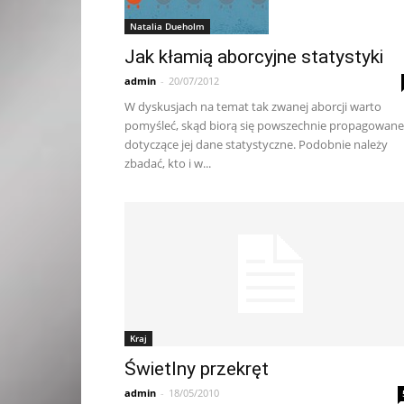
Natalia Dueholm
Jak kłamią aborcyjne statystyki
admin
-
20/07/2012
W dyskusjach na temat tak zwanej aborcji warto
pomyśleć, skąd biorą się powszechnie propagowane
dotyczące jej dane statystyczne. Podobnie należy
zbadać, kto i w...
Kraj
Świetlny przekręt
admin
-
18/05/2010