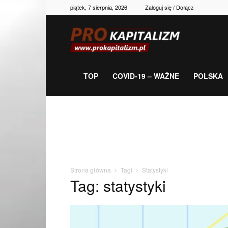
piątek, 7 sierpnia, 2026
Zaloguj się / Dołącz
Prokapitalizm,
gospodarka,
TOP
COVID-19 – WAŻNE
POLSKA
polityka,
historia,
Strona główna
Tagi
Statystyki
Tag: statystyki
newsy