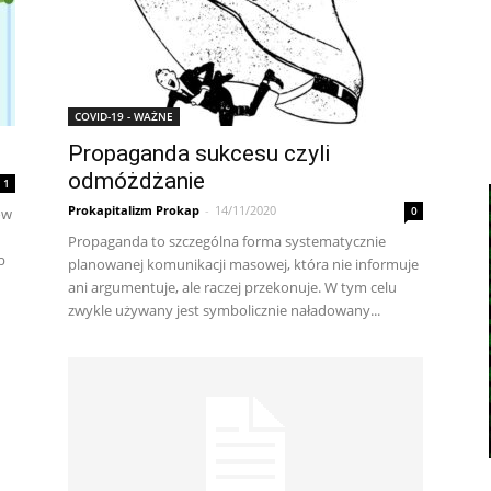
COVID-19 - WAŻNE
Propaganda sukcesu czyli
odmóżdżanie
1
Prokapitalizm Prokap
-
14/11/2020
0
ów
Propaganda to szczególna forma systematycznie
b
planowanej komunikacji masowej, która nie informuje
ani argumentuje, ale raczej przekonuje. W tym celu
zwykle używany jest symbolicznie naładowany...