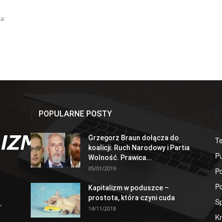
ia
POPULARNE POSTY
Grzegorz Braun dołącza do
T
koalicji: Ruch Narodowy i Partia
Pu
Wolność. Prawica...
05/01/2019
Po
Po
Kapitalizm w poduszce –
prostota, która czyni cuda
S
,
14/11/2018
Kr