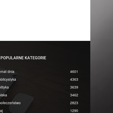
POPULARNE KATEGORIE
emat dnia
4601
blicystyka
4363
lityka
3639
lska
3462
połeczeństwo
2823
aj
1290