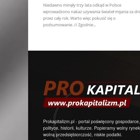
Niedawno minęły trzy lata odkąd w Polsce
wprowadzono nakaz używania świateł mijania za dn
przez cały rok. Warto więc pokusić się o
podsumowanie. // Zgodnie...
Prokapitalizm.pl - portal poświęcony gospodarce,
polityce, historii, kulturze. Popieramy wolny rynek
wolną przedsiębiorczość, niskie podatki.