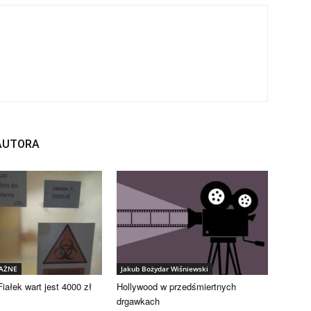
 AUTORA
WAŻNE
Jakub Bożydar Wiśniewski
iałek wart jest 4000 zł
Hollywood w przedśmiertnych
drgawkach