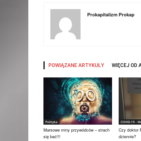
Prokapitalizm Prokap
POWIĄZANE ARTYKUŁY
WIĘCEJ OD
Polityka
COVID-19 - 
Marsowe miny przywódców – strach
Czy doktor F
się bać!!!
dziennie?