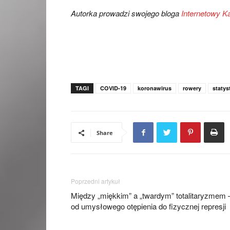
Autorka prowadzi swojego bloga
Internetowy K
TAGI
COVID-19
koronawirus
rowery
statys
Share
Poprzedni artykuł
Między „miękkim” a „twardym” totalitaryzmem 
od umysłowego otępienia do fizycznej represji