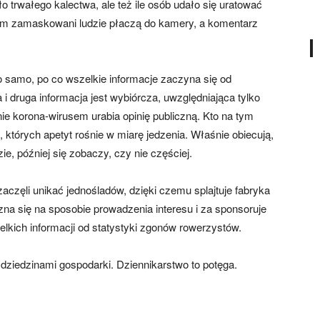
ło trwałego kalectwa, ale też ile osób udało się uratować
rym zamaskowani ludzie płaczą do kamery, a komentarz
o samo, po co wszelkie informacje zaczyna się od
i druga informacja jest wybiórcza, uwzględniająca tylko
ie korona-wirusem urabia opinię publiczną. Kto na tym
tórych apetyt rośnie w miarę jedzenia. Właśnie obiecują,
ie, później się zobaczy, czy nie częściej.
aczęli unikać jednośladów, dzięki czemu splajtuje fabryka
zna się na sposobie prowadzenia interesu i za sponsoruje
zelkich informacji od statystyki zgonów rowerzystów.
ziedzinami gospodarki. Dziennikarstwo to potęga.