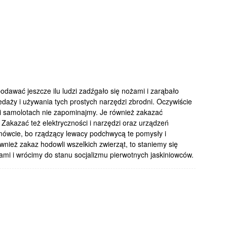
podawać jeszcze ilu ludzi zadźgało się nożami i zarąbało
rzedaży i używania tych prostych narzędzi zbrodni. Oczywiście
i samolotach nie zapominajmy. Je również zakazać
 Zakazać też elektryczności i narzędzi oraz urządzeń
 mówcie, bo rządzący lewacy podchwycą te pomysły i
wnież zakaz hodowli wszelkich zwierząt, to staniemy się
mi i wrócimy do stanu socjalizmu pierwotnych jaskiniowców.