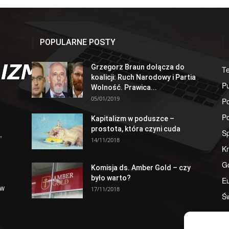
POPULARNE POSTY
Grzegorz Braun dołącza do
T
koalicji: Ruch Narodowy i Partia
Pu
Wolność. Prawica...
05/01/2019
Po
Po
Kapitalizm w poduszce –
prostota, która czyni cuda
S
,
14/11/2018
Kr
G
Komisja ds. Amber Gold – czy
było warto?
E
 w
17/11/2018
Św