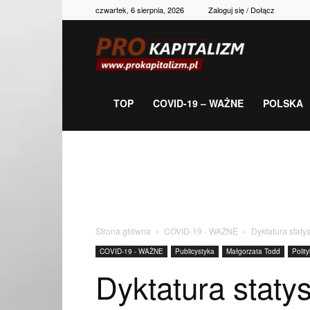
czwartek, 6 sierpnia, 2026
Zaloguj się / Dołącz
Prokapitalizm,
gospodarka,
TOP
COVID-19 – WAŻNE
POLSKA
polityka,
historia,
Strona główna
COVID-19 - WAŻNE
Dyktatura staty
COVID-19 - WAŻNE
Publicystyka
Małgorzata Todd
Polit
newsy
Dyktatura staty