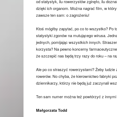
od statystyk, ilu rowerzystów zginęło, ilu dozna
dzięki ich organom. Można nagrać film, w któ
zawsze ten sam: o zagrożeniu!
Ktoś mógłby zapytać, po co to wszystko? Po t
statystyki zgonów na mutującego wirusa. Jedna 
jednych, pomijając wszystkich innych. Straszen
korzysta? Na pewno koncerny farmaceutyczne, k
że szczepić nas będą trzy razy do roku – na raz
Ale po co straszyć rowerzystami? Żeby ludzie z
rowerów. No chyba, że kierownictwo fabryki po
dziennikarzy, którzy nie będą już zaczynali ws
Ten sam numer można też powtórzyć z innymi d
Małgorzata Todd