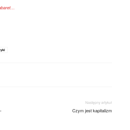
abaret…
tyki
Następny artykuł
–
Czym jest kapitalizm