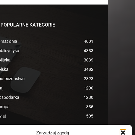
POPULARNE KATEGORIE
emat dnia
4601
blicystyka
4363
lityka
3639
lska
3462
połeczeństwo
2823
aj
1290
ospodarka
1230
uropa
866
iat
595
Zarządzaj zgodą