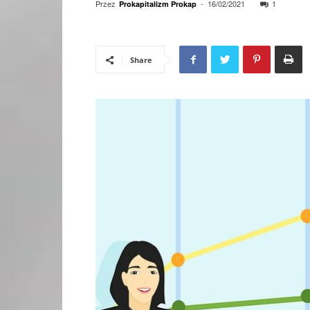
Przez
-
16/02/2021
1
Prokapitalizm Prokap
Share