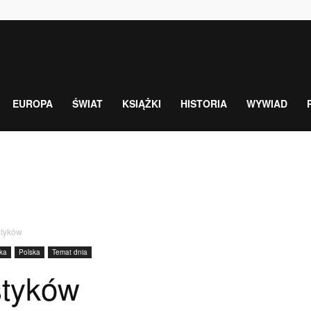
EUROPA
ŚWIAT
KSIĄŻKI
HISTORIA
WYWIAD
styków
yka
Polska
Temat dnia
styków