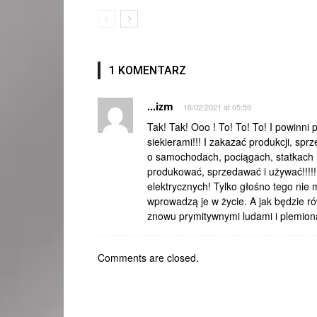
1 KOMENTARZ
...izm
18/02/2021 at 05:59
Tak! Tak! Ooo ! To! To! To! I powinni 
siekierami!!! I zakazać produkcji, sp
o samochodach, pociągach, statkach 
produkować, sprzedawać i używać!!!!!
elektrycznych! Tylko głośno tego nie
wprowadzą je w życie. A jak będzie ró
znowu prymitywnymi ludami i plemiona
Comments are closed.