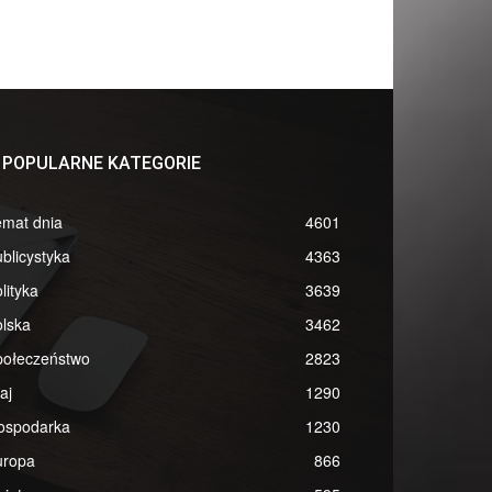
POPULARNE KATEGORIE
emat dnia
4601
blicystyka
4363
lityka
3639
lska
3462
połeczeństwo
2823
aj
1290
ospodarka
1230
uropa
866