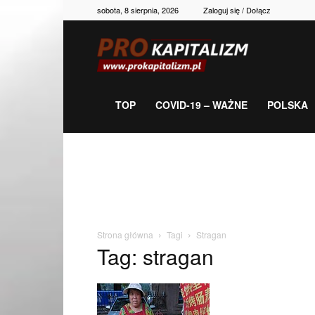
sobota, 8 sierpnia, 2026
Zaloguj się / Dołącz
Prokapitalizm,
gospodarka,
TOP
COVID-19 – WAŻNE
POLSKA
polityka,
historia,
Strona główna
Tagi
Stragan
Tag: stragan
newsy