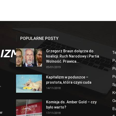
POPULARNE POSTY
Grzegorz Braun dołącza do
T
koalicji: Ruch Narodowy i Partia
Pu
Wolność. Prawica...
05/01/2019
Po
Po
Kapitalizm w poduszce –
prostota, która czyni cuda
S
,
14/11/2018
Kr
G
Komisja ds. Amber Gold – czy
było warto?
E
 w
17/11/2018