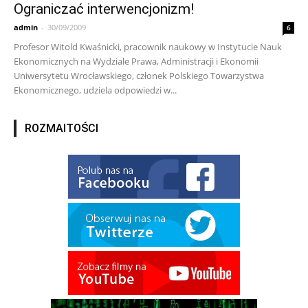
Ograniczać interwencjonizm!
admin
-
30/09/2009
6
Profesor Witold Kwaśnicki, pracownik naukowy w Instytucie Nauk
Ekonomicznych na Wydziale Prawa, Administracji i Ekonomii
Uniwersytetu Wrocławskiego, członek Polskiego Towarzystwa
Ekonomicznego, udziela odpowiedzi w...
ROZMAITOŚCI