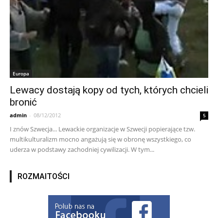
Europa
Lewacy dostają kopy od tych, których chcieli
bronić
admin
-
08/12/2012
5
I znów Szwecja... Lewackie organizacje w Szwecji popierające tzw.
multikulturalizm mocno angażują się w obronę wszystkiego, co
uderza w podstawy zachodniej cywilizacji. W tym...
ROZMAITOŚCI