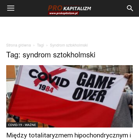
Strona główna
Tagi
Syndrom sztokholmski
Tag: syndrom sztokholmski
COVID-19 - WAŻNE
Między totalitaryzmem hipochondrycznym i