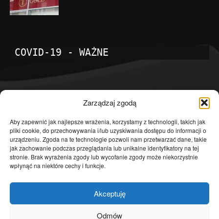
COVID-19 - WAŻNE
POPULARNE KATEGORIE
Zarządzaj zgodą
Temat dnia
4601
Aby zapewnić jak najlepsze wrażenia, korzystamy z technologii, takich jak
pliki cookie, do przechowywania i/lub uzyskiwania dostępu do informacji o
Publicystyka
4363
urządzeniu. Zgoda na te technologie pozwoli nam przetwarzać dane, takie
jak zachowanie podczas przeglądania lub unikalne identyfikatory na tej
Polityka
3639
stronie. Brak wyrażenia zgody lub wycofanie zgody może niekorzystnie
Polska
3462
wpłynąć na niektóre cechy i funkcje.
Społeczeństwo
2823
Akceptuję
Kraj
1290
Gospodarka
1230
Odmów