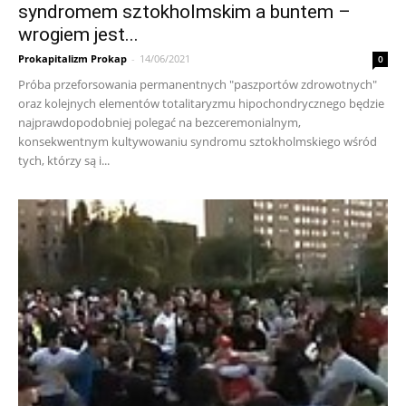
syndromem sztokholmskim a buntem –
wrogiem jest...
Prokapitalizm Prokap
-
14/06/2021
0
Próba przeforsowania permanentnych "paszportów zdrowotnych"
oraz kolejnych elementów totalitaryzmu hipochondrycznego będzie
najprawdopodobniej polegać na bezceremonialnym,
konsekwentnym kultywowaniu syndromu sztokholmskiego wśród
tych, którzy są i...