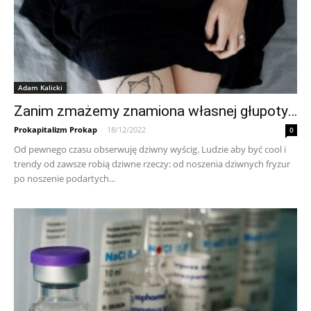
Adam Kalicki
Zanim zmażemy znamiona własnej głupoty…
Prokapitalizm Prokap
-
18/12/2022
0
Od pewnego czasu obserwuję dziwny wyścig. Ludzie aby być cool i
trendy od zawsze robią dziwne rzeczy: od noszenia dziwnych fryzur
po noszenie podartych...