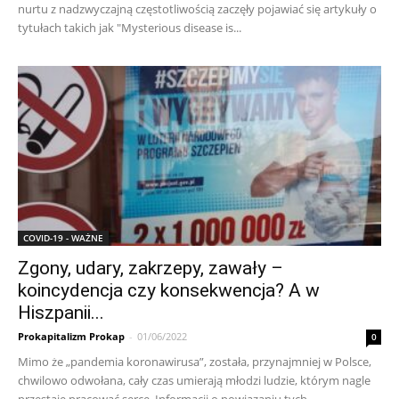
nurtu z nadzwyczajną częstotliwością zaczęły pojawiać się artykuły o
tytułach takich jak "Mysterious disease is...
COVID-19 - WAŻNE
Zgony, udary, zakrzepy, zawały –
koincydencja czy konsekwencja? A w
Hiszpanii...
Prokapitalizm Prokap
-
01/06/2022
0
Mimo że „pandemia koronawirusa”, została, przynajmniej w Polsce,
chwilowo odwołana, cały czas umierają młodzi ludzie, którym nagle
przestaje pracować serce. Informacji o powiązaniu tych...