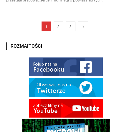
1
2
3
ROZMAITOŚCI