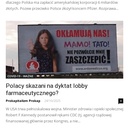
dlaczego Polska ma zapłacić amerykańskiej korporacji 6 miliardów
złotych. Pozew przeciwko Polsce złożył koncern Pfizer. Rozprawa...
COVID-19 - WAŻNE
Polacy skazani na dyktat lobby
farmaceutycznego?
Prokapitalizm Prokap
-
24/10/2025
0
W USA trwa pełnoskalowa wojna. Minister zdrowia i opieki społecznej
Robert F.Kennedy postanowił rękami CDC (tj. agencji rządowej
finansowanej głównie przez Kongres, a nie...