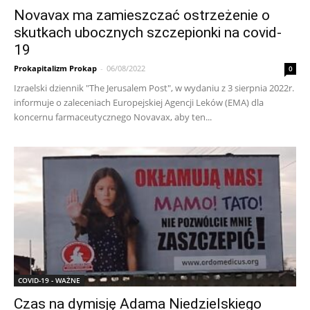
Novavax ma zamieszczać ostrzeżenie o
skutkach ubocznych szczepionki na covid-
19
Prokapitalizm Prokap
-
06/08/2022
0
Izraelski dziennik "The Jerusalem Post", w wydaniu z 3 sierpnia 2022r.
informuje o zaleceniach Europejskiej Agencji Leków (EMA) dla
koncernu farmaceutycznego Novavax, aby ten...
COVID-19 - WAŻNE
Czas na dymisję Adama Niedzielskiego