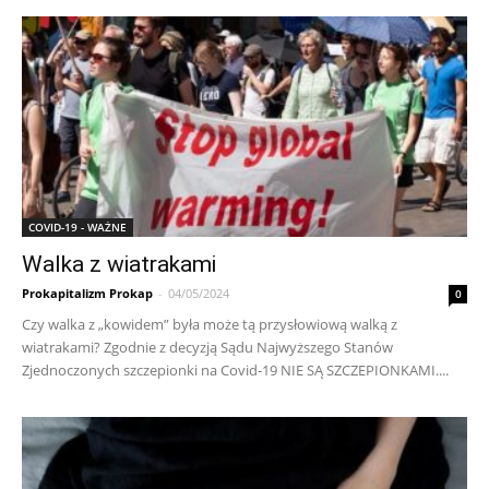
COVID-19 - WAŻNE
Walka z wiatrakami
Prokapitalizm Prokap
-
04/05/2024
0
Czy walka z „kowidem” była może tą przysłowiową walką z
wiatrakami? Zgodnie z decyzją Sądu Najwyższego Stanów
Zjednoczonych szczepionki na Covid-19 NIE SĄ SZCZEPIONKAMI....