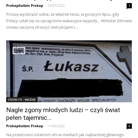
Prokapitalizm Prokap
-
23/07/2022
1
Proszę wyobrazić sobie, że właśnie teraz, w gorącym lipcu, gdy
Polacy udali się na upragnione wakacyjne wyjazdy... Minister Zdrowia
znowu zaczyna straszyć restrykcjami i...
COVID-19 - WAŻNE
Nagłe zgony młodych ludzi – czyli świat
pełen tajemnic…
Prokapitalizm Prokap
-
11/06/2022
0
Na przestrzeni ostatnich dni w mediach jak najbardziej głównego