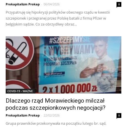
Prokapitalizm Prokap
-
06/04/2026
0
Przypatruję się hipokryzji polityków obecnego rządu w kwestii
szczepionek i przegranej przez Polskę batalii z firmą Pfizer w
belgijskim sądzie. Co za obrzydliwy obraz...
COVID-19 - WAŻNE
Dlaczego rząd Morawieckiego milczał
podczas szczepionkowych negocjacji?
Prokapitalizm Prokap
-
22/02/2026
0
Grupa prawników przekonywała na początku lutego br. sąd,