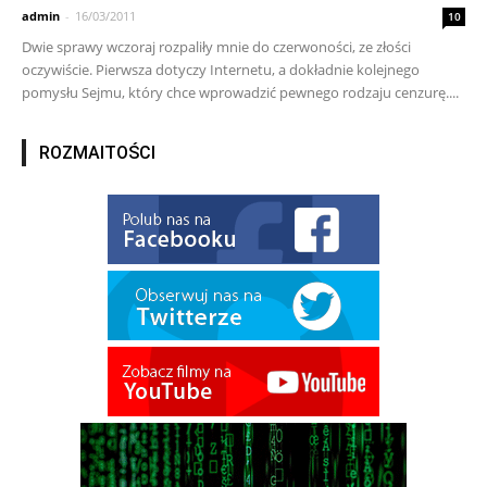
admin
-
16/03/2011
10
Dwie sprawy wczoraj rozpaliły mnie do czerwoności, ze złości
oczywiście. Pierwsza dotyczy Internetu, a dokładnie kolejnego
pomysłu Sejmu, który chce wprowadzić pewnego rodzaju cenzurę....
ROZMAITOŚCI