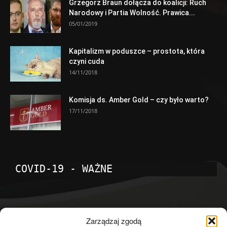
Grzegorz Braun dołącza do koalicji: Ruch
Narodowy i Partia Wolność. Prawica...
05/01/2019
Kapitalizm w poduszce – prostota, która
czyni cuda
14/11/2018
Komisja ds. Amber Gold – czy było warto?
17/11/2018
COVID-19 - WAŻNE
POPULARNE KATEGORIE
Zarządzaj zgodą