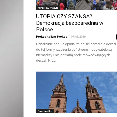
Mirosław Matyja
UTOPIA CZY SZANSA?
Demokracja bezpośrednia w
Polsce
Prokapitalizm Prokap
-
07/05/2019
Generalnie panuje opinia, że polski naród nie dorósł
do tej formy rządzenia państwem – obywatele są
niemądrzy i nie potrafią podejmować wiążących
decyzji. Nie...
Damian Kot