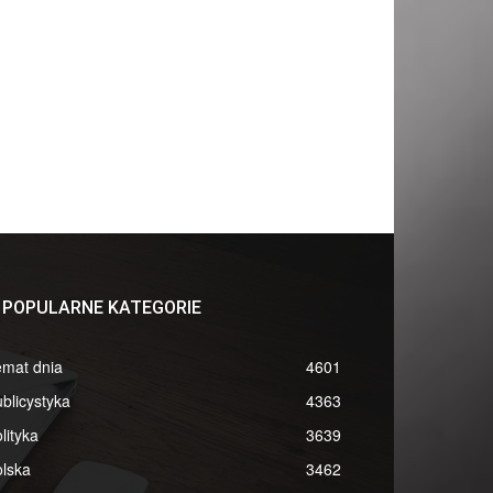
POPULARNE KATEGORIE
emat dnia
4601
blicystyka
4363
lityka
3639
lska
3462