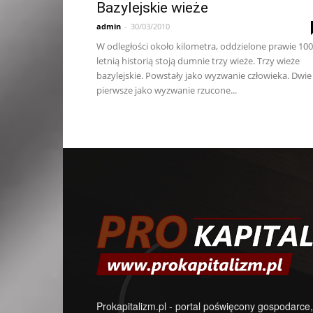
Bazylejskie wieże
admin
-
30/03/2010
W odległości około kilometra, oddzielone prawie 10
letnią historią stoją dumnie trzy wieże. Trzy wieże
bazylejskie. Powstały jako wyzwanie człowieka. Dwie
pierwsze jako wyzwanie rzucone...
Prokapitalizm.pl - portal poświęcony gospodarce,