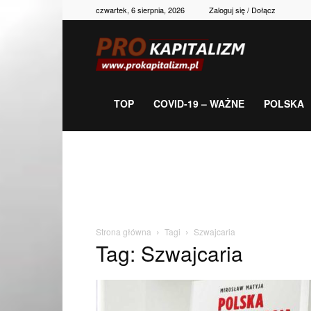
czwartek, 6 sierpnia, 2026
Zaloguj się / Dołącz
Prokapitalizm,
gospodarka,
TOP
COVID-19 – WAŻNE
POLSKA
polityka,
historia,
Strona główna
Tagi
Szwajcaria
Tag: Szwajcaria
newsy