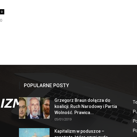
0
00
POPULARNE POSTY
Grzegorz Braun dołącza do
T
koalicji: Ruch Narodowy i Partia
Pu
Wolność. Prawica...
05/01/2019
Po
Po
Kapitalizm w poduszce –