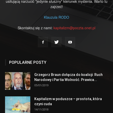
usiłującą narzucić "jedynie słuszny" kierunek myślenia. Warto tu
zajrzeć!
Klauzula RODO
Skontaktuj się z nami:
kapitalizm@poczta.onet.pl
POPULARNE POSTY
Grzegorz Braun dołącza do koalicji: Ruch
Narodowy i Partia Wolność. Prawica...
05/01/2019
Kapitalizm w poduszce – prostota, która
czyni cuda
14/11/2018