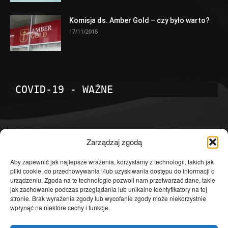
Komisja ds. Amber Gold – czy było warto?
17/11/2018
COVID-19 - WAŻNE
POPULARNE KATEGORIE
Zarządzaj zgodą
Temat dnia
4601
Aby zapewnić jak najlepsze wrażenia, korzystamy z technologii, takich jak
pliki cookie, do przechowywania i/lub uzyskiwania dostępu do informacji o
Publicystyka
4363
urządzeniu. Zgoda na te technologie pozwoli nam przetwarzać dane, takie
jak zachowanie podczas przeglądania lub unikalne identyfikatory na tej
Polityka
3639
stronie. Brak wyrażenia zgody lub wycofanie zgody może niekorzystnie
Polska
3462
wpłynąć na niektóre cechy i funkcje.
Społeczeństwo
2823