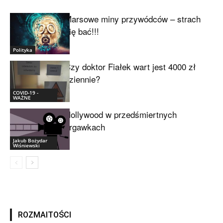
Marsowe miny przywódców – strach
się bać!!!
Polityka
Czy doktor Fiałek wart jest 4000 zł
dziennie?
COVID-19 -
WAŻNE
Hollywood w przedśmiertnych
drgawkach
Jakub Bożydar
Wiśniewski
ROZMAITOŚCI