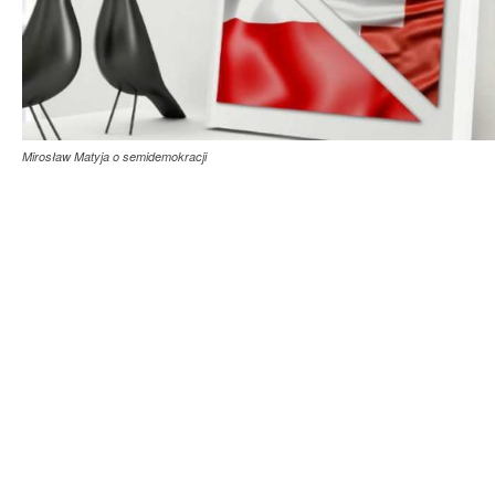
Mirosław Matyja o semidemokracji