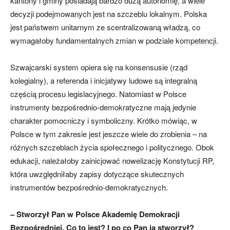
kantony i gminy posiadają bardzo dużą autonomię, a wiele
decyzji podejmowanych jest na szczeblu lokalnym. Polska
jest państwem unitarnym ze scentralizowaną władzą, co
wymagałoby fundamentalnych zmian w podziale kompetencji.
Szwajcarski system opiera się na konsensusie (rząd
kolegialny), a referenda i inicjatywy ludowe są integralną
częścią procesu legislacyjnego. Natomiast w Polsce
instrumenty bezpośrednio-demokratyczne mają jedynie
charakter pomocniczy i symboliczny. Krótko mówiąc, w
Polsce w tym zakresie jest jeszcze wiele do zrobienia – na
różnych szczeblach życia społecznego i politycznego. Obok
edukacji, należałoby zainicjować nowelizację Konstytucji RP,
która uwzględniłaby zapisy dotyczące skutecznych
instrumentów bezpośrednio-demokratycznych.
– Stworzył Pan w Polsce Akademię Demokracji
Bezpośredniej. Co to jest? I po co Pan ją stworzył?