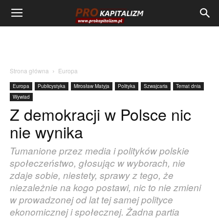
Strona główna
Europa
Europa
Publicystyka
Mirosław Matyja
Polityka
Szwajcaria
Temat dnia
Wywiad
Z demokracji w Polsce nic
nie wynika
Tumanione przez media i polityków polskie
społeczeństwo, głosując w wyborach, nie
zdaje sobie, niestety, sprawy z tego, że
niezależnie na kogo postawi, nic to nie zmieni
w prowadzonej od lat tej samej polityce
ekonomicznej i społecznej. Żadna partia