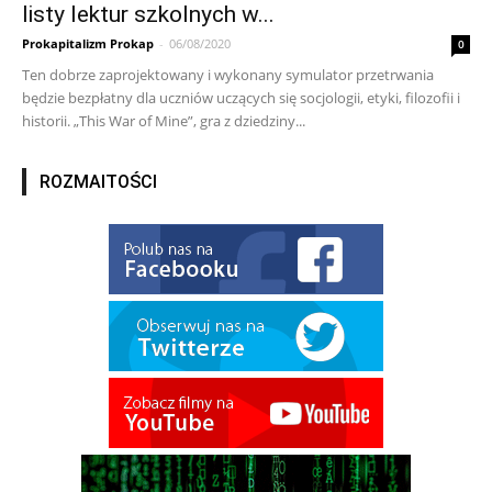
listy lektur szkolnych w...
Prokapitalizm Prokap
-
06/08/2020
0
Ten dobrze zaprojektowany i wykonany symulator przetrwania
będzie bezpłatny dla uczniów uczących się socjologii, etyki, filozofii i
historii. „This War of Mine”, gra z dziedziny...
ROZMAITOŚCI