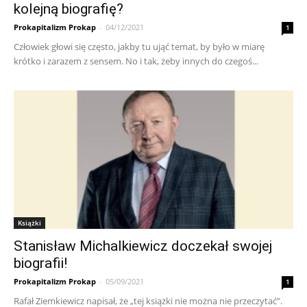
kolejną biografię?
Prokapitalizm Prokap
-
04/12/2021
1
Człowiek głowi się często, jakby tu ująć temat, by było w miarę
krótko i zarazem z sensem. No i tak, żeby innych do czegoś...
Książki
Stanisław Michalkiewicz doczekał swojej
biografii!
Prokapitalizm Prokap
-
05/09/2021
1
Rafał Ziemkiewicz napisał, że „tej książki nie można nie przeczytać”.