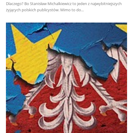
Dlaczego? Bo Stanisław Michalkiewicz to jeden z najwybitniejszych
żyjących polskich publicystów. Mimo to do...