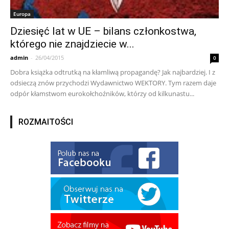
Europa
Dziesięć lat w UE – bilans członkostwa,
którego nie znajdziecie w...
admin
-
26/04/2015
0
Dobra książka odtrutką na kłamliwą propagandę? Jak najbardziej. I z
odsieczą znów przychodzi Wydawnictwo WEKTORY. Tym razem daje
odpór kłamstwom eurokołchoźników, którzy od kilkunastu...
ROZMAITOŚCI