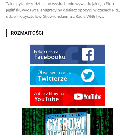
Takie pytanie rodzi się po wysłuchaniu wywiadu jakiego Piotr
Jegliński, wydawca, emigracyjny działacz opozycji w czasach PRL,
udzielił Krzysztofowi Skowrońskiemu z Radia WNET w...
ROZMAITOŚCI