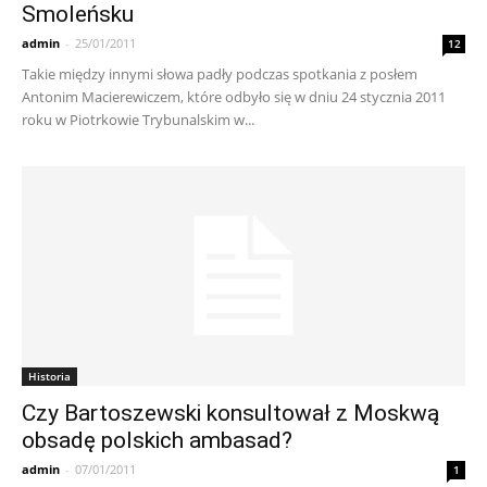
Smoleńsku
admin
-
25/01/2011
12
Takie między innymi słowa padły podczas spotkania z posłem
Antonim Macierewiczem, które odbyło się w dniu 24 stycznia 2011
roku w Piotrkowie Trybunalskim w...
Historia
Czy Bartoszewski konsultował z Moskwą
obsadę polskich ambasad?
admin
-
07/01/2011
1