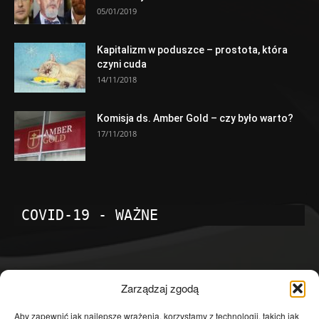
05/01/2019
Kapitalizm w poduszce – prostota, która
czyni cuda
14/11/2018
Komisja ds. Amber Gold – czy było warto?
17/11/2018
COVID-19 - WAŻNE
POPULARNE KATEGORIE
Zarządzaj zgodą
Temat dnia
4601
Aby zapewnić jak najlepsze wrażenia, korzystamy z technologii, takich jak