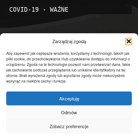
COVID-19 - WAŻNE
POPULARNE KATEGORIE
Zarządzaj zgodą
Temat dnia
4601
Aby zapewnić jak najlepsze wrażenia, korzystamy z technologii, takich jak
pliki cookie, do przechowywania i/lub uzyskiwania dostępu do informacji o
Publicystyka
4363
urządzeniu. Zgoda na te technologie pozwoli nam przetwarzać dane, takie
jak zachowanie podczas przeglądania lub unikalne identyfikatory na tej
Polityka
3639
stronie. Brak wyrażenia zgody lub wycofanie zgody może niekorzystnie
Polska
3462
wpłynąć na niektóre cechy i funkcje.
Społeczeństwo
2823
Akceptuję
Kraj
1290
Gospodarka
1230
Odmów
Europa
866
Zobacz preferencje
Świat
595