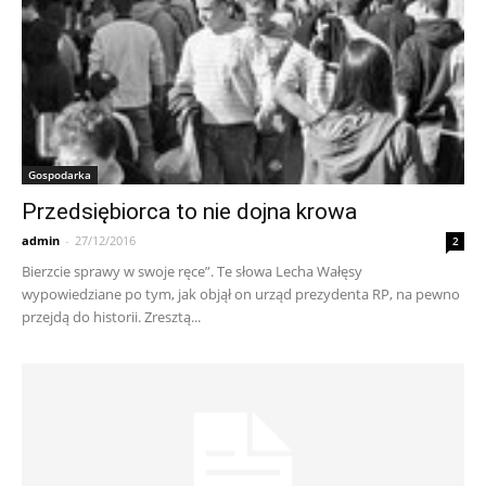
Gospodarka
Przedsiębiorca to nie dojna krowa
admin
-
27/12/2016
2
Bierzcie sprawy w swoje ręce”. Te słowa Lecha Wałęsy
wypowiedziane po tym, jak objął on urząd prezydenta RP, na pewno
przejdą do historii. Zresztą...