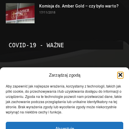
Komisja ds. Amber Gold – czy było warto?
17/11/2018
COVID-19 - WAŻNE
POPULARNE KATEGORIE
Zarządzaj zgodą
Temat dnia
4601
Aby zapewnić jak najlepsze wrażenia, korzystamy z technologii, takich jak
pliki cookie, do przechowywania i/lub uzyskiwania dostępu do informacji o
Publicystyka
4363
urządzeniu. Zgoda na te technologie pozwoli nam przetwarzać dane, takie
jak zachowanie podczas przeglądania lub unikalne identyfikatory na tej
Polityka
3639
stronie. Brak wyrażenia zgody lub wycofanie zgody może niekorzystnie
Polska
3462
wpłynąć na niektóre cechy i funkcje.
Społeczeństwo
2823
Akceptuję