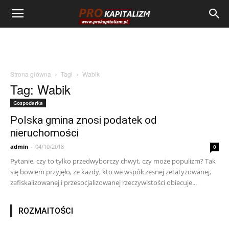
Strona główna
Tagi
Wabik
Tag: Wabik
Gospodarka
Polska gmina znosi podatek od
nieruchomości
admin
-
04/10/2018
0
Pytanie, czy to tylko przedwyborczy chwyt, czy może populizm? Tak
się bowiem przyjęło, że każdy, kto we współczesnej zetatyzowanej,
zafiskalizowanej i przesocjalizowanej rzeczywistości obiecuje...
ROZMAITOŚCI