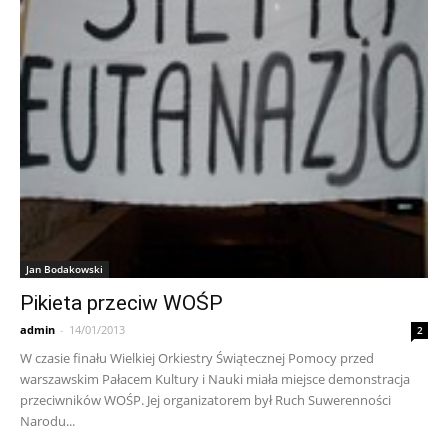
Jan Bodakowski
Pikieta przeciw WOŚP
admin
-
14/01/2013
2
W czasie finału Wielkiej Orkiestry Świątecznej Pomocy przed
warszawskim Pałacem Kultury i Nauki miała miejsce demonstracja
przeciwników WOŚP. Jej organizatorem był Ruch Suwerenności
Narodu...