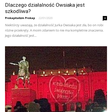
Dlaczego działalność Owsiaka jest
szkodliwa?
Prokapitalizm Prokap
-
22/01/2020
4
Niektórzy uważają, że działalność Jurka Owsiaka jest zła, bo on robi
różne przekręty. A moim zdaniem to nie ma kompletnie znaczenia.
Jego działalność jest...