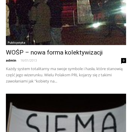
Publicystyka
WOŚP – nowa forma kolektywizacji
admin
-
16/01/2013
0
Każdy system totalitarny ma swoje symbole i hasła, które stanowią
część jego wizerunku. Wielu Polakom PRL kojarzy się z takimi
zawołaniami jak "kobiety na...