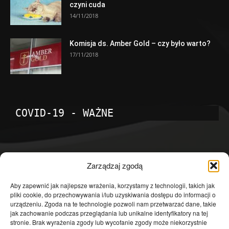
czyni cuda
14/11/2018
Komisja ds. Amber Gold – czy było warto?
17/11/2018
COVID-19 - WAŻNE
POPULARNE KATEGORIE
Zarządzaj zgodą
Temat dnia
4601
Aby zapewnić jak najlepsze wrażenia, korzystamy z technologii, takich jak
pliki cookie, do przechowywania i/lub uzyskiwania dostępu do informacji o
Publicystyka
4363
urządzeniu. Zgoda na te technologie pozwoli nam przetwarzać dane, takie
jak zachowanie podczas przeglądania lub unikalne identyfikatory na tej
Polityka
3639
stronie. Brak wyrażenia zgody lub wycofanie zgody może niekorzystnie