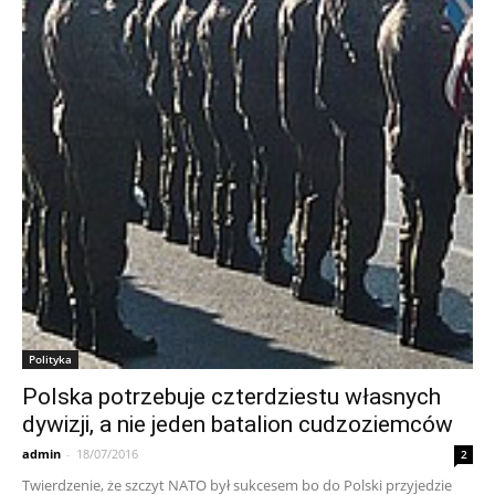
Polityka
Polska potrzebuje czterdziestu własnych
dywizji, a nie jeden batalion cudzoziemców
admin
-
18/07/2016
2
Twierdzenie, że szczyt NATO był sukcesem bo do Polski przyjedzie