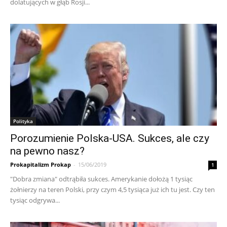
dolatujących w głąb Rosji...
Polityka
Porozumienie Polska-USA. Sukces, ale czy
na pewno nasz?
Prokapitalizm Prokap
-
15/06/2019
1
"Dobra zmiana" odtrąbiła sukces. Amerykanie dołożą 1 tysiąc
żołnierzy na teren Polski, przy czym 4,5 tysiąca już ich tu jest. Czy ten
tysiąc odgrywa...