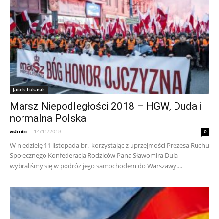
Jacek Łukasik
Marsz Niepodległości 2018 – HGW, Duda i
normalna Polska
admin
-
14/11/2018
0
W niedzielę 11 listopada br., korzystając z uprzejmości Prezesa Ruchu
Społecznego Konfederacja Rodziców Pana Sławomira Dula
wybraliśmy się w podróż jego samochodem do Warszawy....