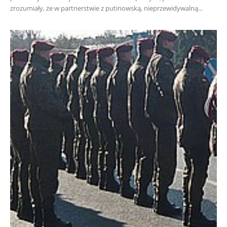
zrozumiały, że w partnerstwie z putinowską, nieprzewidywalną...