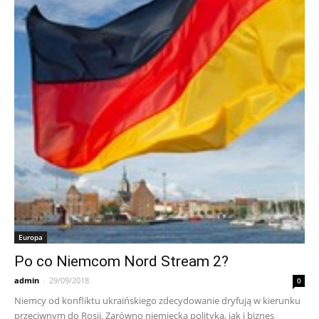
Europa
Po co Niemcom Nord Stream 2?
admin
-
29/09/2018
0
Niemcy od konfliktu ukraińskiego zdecydowanie dryfują w kierunku
przeciwnym do Rosji. Zarówno niemiecka polityka, jak i biznes