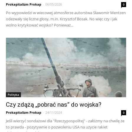
Prokapitalizm Prokap
-
06/05/2026
0
Po wypowiedzi w wiecowej atmosferze autorstwa Sławomir Mentzen
odezwały się liczne głosy, m.in. Krzysztof Bosak. No więc czy i jak
wolno krytykować wojsko? Ponieważ...
Polityka
Czy zdążą „pobrać nas” do wojska?
Prokapitalizm Prokap
-
24/11/2024
0
Jeśli wierzyć sondażowi dla "Rzeczypospolitej" - załóżmy na chwilę że
to prawda - pozytywnie o pozwoleniu USA na użycie rakiet