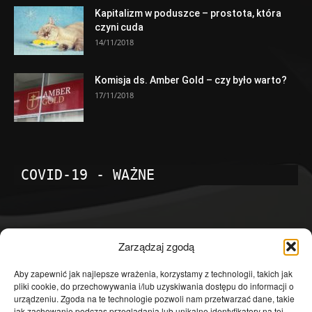
Kapitalizm w poduszce – prostota, która
czyni cuda
14/11/2018
Komisja ds. Amber Gold – czy było warto?
17/11/2018
COVID-19 - WAŻNE
POPULARNE KATEGORIE
Zarządzaj zgodą
Temat dnia
4601
Aby zapewnić jak najlepsze wrażenia, korzystamy z technologii, takich jak
pliki cookie, do przechowywania i/lub uzyskiwania dostępu do informacji o
Publicystyka
4363
urządzeniu. Zgoda na te technologie pozwoli nam przetwarzać dane, takie
jak zachowanie podczas przeglądania lub unikalne identyfikatory na tej