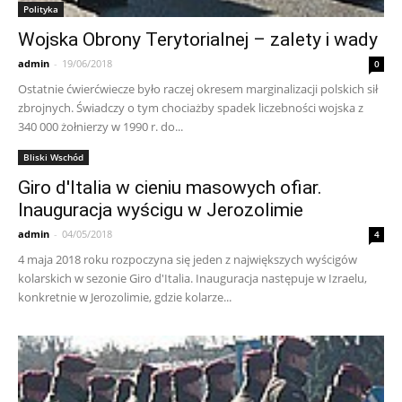
Polityka
Wojska Obrony Terytorialnej – zalety i wady
admin
-
19/06/2018
0
Ostatnie ćwierćwiecze było raczej okresem marginalizacji polskich sił
zbrojnych. Świadczy o tym chociażby spadek liczebności wojska z
340 000 żołnierzy w 1990 r. do...
Bliski Wschód
Giro d'Italia w cieniu masowych ofiar.
Inauguracja wyścigu w Jerozolimie
admin
-
04/05/2018
4
4 maja 2018 roku rozpoczyna się jeden z największych wyścigów
kolarskich w sezonie Giro d'Italia. Inauguracja następuje w Izraelu,
konkretnie w Jerozolimie, gdzie kolarze...