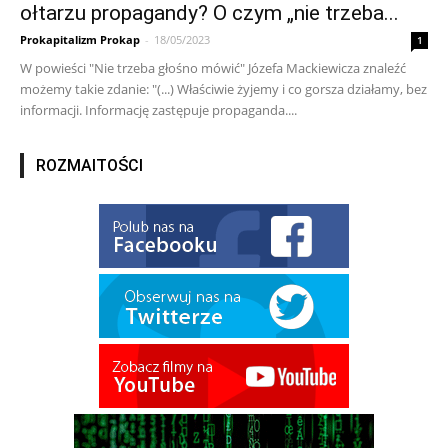
ołtarzu propagandy? O czym „nie trzeba...
Prokapitalizm Prokap
-
18/05/2023
1
W powieści "Nie trzeba głośno mówić" Józefa Mackiewicza znaleźć
możemy takie zdanie: "(...) Właściwie żyjemy i co gorsza działamy, bez
informacji. Informację zastępuje propaganda....
ROZMAITOŚCI