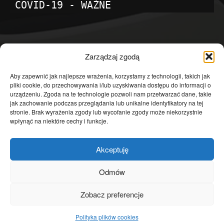
COVID-19 - WAŻNE
POPULARNE KATEGORIE
Zarządzaj zgodą
Temat dnia
4601
Aby zapewnić jak najlepsze wrażenia, korzystamy z technologii, takich jak
pliki cookie, do przechowywania i/lub uzyskiwania dostępu do informacji o
Publicystyka
4363
urządzeniu. Zgoda na te technologie pozwoli nam przetwarzać dane, takie
jak zachowanie podczas przeglądania lub unikalne identyfikatory na tej
Polityka
3639
stronie. Brak wyrażenia zgody lub wycofanie zgody może niekorzystnie
Polska
3462
wpłynąć na niektóre cechy i funkcje.
Społeczeństwo
2823
Akceptuję
Kraj
1290
Gospodarka
1230
Odmów
Europa
866
Zobacz preferencje
Świat
595
Polityka plików cookies