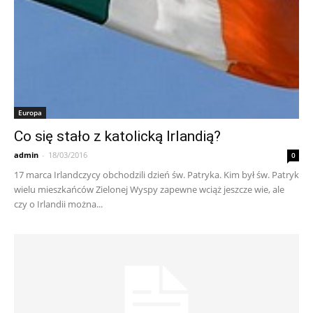
Europa
Co się stało z katolicką Irlandią?
admin
-
18/03/2016
0
17 marca Irlandczycy obchodzili dzień św. Patryka. Kim był św. Patryk
wielu mieszkańców Zielonej Wyspy zapewne wciąż jeszcze wie, ale
czy o Irlandii można...