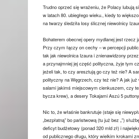
Trudno oprzeć się wrażeniu, że Polacy lubują
w latach 80. ubiegłego wieku., kiedy to więks
na twarzy śledziła losy ślicznej niewolnicy Izau
Bohaterem obecnej opery mydlanej jest rzecz ja
Przy czym łączy on cechy – w percepcji publiczn
tak jak niewolnica Izaura i znienawidzony prze
a przynajmniej jej część polityczna, żyje tym c
jeżeli tak, to czy aresztują go czy też nie? A 
polityczny na Węgrzech, czy też nie? A jak już 
salami jakimś miejscowym cienkuszem, czy też
bycza krew), a desery Tokajami Aszú 5 puttony
Nic to, że właśnie bankrutuje (staje się niewy
„bezpłatną” bo państwową (tu już bez „”) służb
deficyt budżetowy (ponad 320 mld zł) i najwięk
od publicznego długu, który wielkim krokami zm