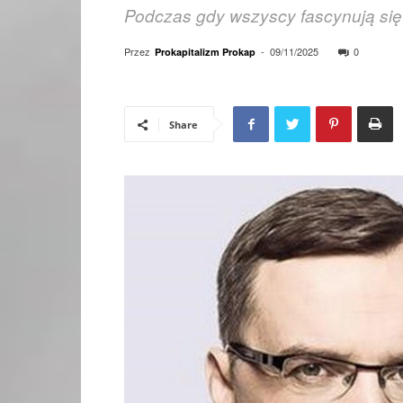
Podczas gdy wszyscy fascynują się 
Przez
-
09/11/2025
0
Prokapitalizm Prokap
Share