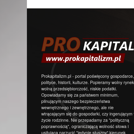
Prokapitalizm.pl - portal poświęcony gospodarce,
polityce, historii, kulturze. Popieramy wolny rynek
wolną przedsiębiorczość, niskie podatki.
Opowiadamy się za państwem minimum,
pilnującym naszego bezpieczeństwa
wewnętrznego i zewnętrznego, ale nie
wtrącającym się do gospodarki, czy ingerującym
życie rodzinne. Nie przepadamy za "polityczną
poprawnością", ograniczającą wolność słowa i
usiłującą narzucić "jedynie słuszny" kierunek