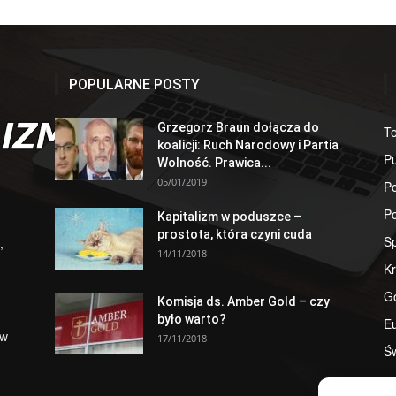
POPULARNE POSTY
Grzegorz Braun dołącza do
T
koalicji: Ruch Narodowy i Partia
Pu
Wolność. Prawica...
05/01/2019
Po
Po
Kapitalizm w poduszce –
prostota, która czyni cuda
S
,
14/11/2018
Kr
G
Komisja ds. Amber Gold – czy
było warto?
E
 w
17/11/2018
Św