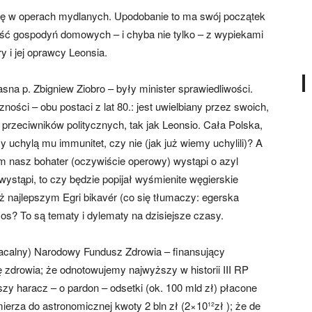
 się w operach mydlanych. Upodobanie to ma swój początek
zość gospodyń domowych – i chyba nie tylko – z wypiekami
ry i jej oprawcy Leonsia.
sna p. Zbigniew Ziobro – były minister sprawiedliwości.
ości – obu postaci z lat 80.: jest uwielbiany przez swoich,
z przeciwników politycznych, tak jak Leonsio. Cała Polska,
zy uchylą mu immunitet, czy nie (jak już wiemy uchylili)? A
sam nasz bohater (oczywiście operowy) wystąpi o azyl
wystąpi, to czy będzie popijał wyśmienite węgierskie
 najlepszym Egri bikavér (co się tłumaczy: egerska
os? To są tematy i dylematy na dzisiejsze czasy.
płacalny) Narodowy Fundusz Zdrowia – finansujący
ę zdrowia; że odnotowujemy najwyższy w historii III RP
szy haracz – o pardon – odsetki (ok. 100 mld zł) płacone
ierza do astronomicznej kwoty 2 bln zł (2×10¹²zł ); że de