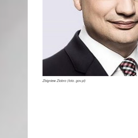
Zbigniew Ziobro (foto. gov.pl)