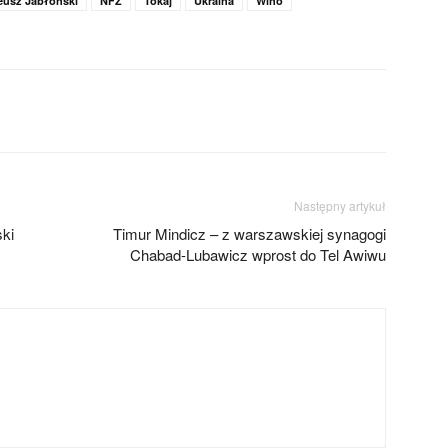
eusz Jabłoński
NFZ
Tokaj
Ukraina
Wino
Następny artykuł
ski
Timur Mindicz – z warszawskiej synagogi
Chabad-Lubawicz wprost do Tel Awiwu