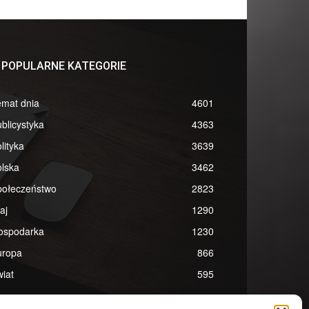
POPULARNE KATEGORIE
emat dnia
4601
blicystyka
4363
lityka
3639
lska
3462
połeczeństwo
2823
aj
1290
ospodarka
1230
uropa
866
iat
595