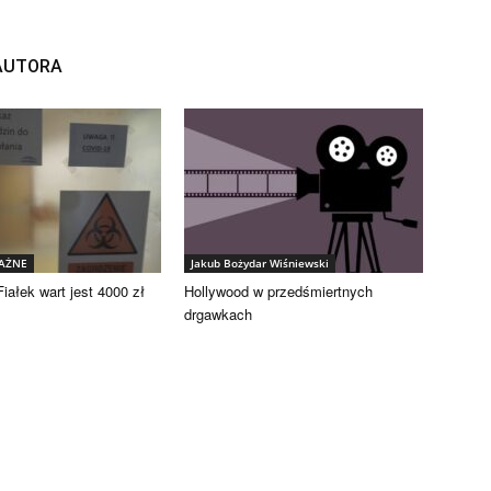
 AUTORA
WAŻNE
Jakub Bożydar Wiśniewski
iałek wart jest 4000 zł
Hollywood w przedśmiertnych
drgawkach