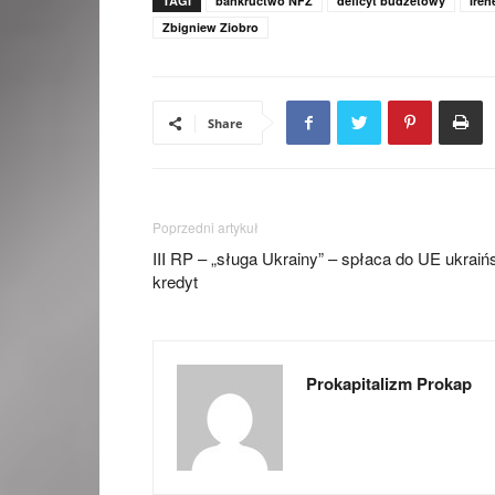
TAGI
bankructwo NFZ
deficyt budżetowy
Iren
Zbigniew Ziobro
Share
Poprzedni artykuł
III RP – „sługa Ukrainy” – spłaca do UE ukraiń
kredyt
Prokapitalizm Prokap