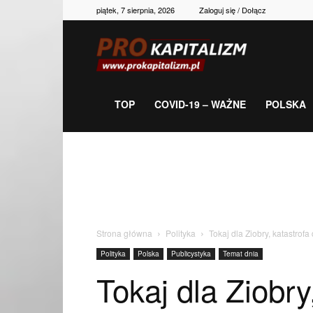
piątek, 7 sierpnia, 2026
Zaloguj się / Dołącz
Prokapitalizm,
gospodarka,
TOP
COVID-19 – WAŻNE
POLSKA
polityka,
historia,
Strona główna
Polityka
Tokaj dla Ziobry, katastrofa 
Polityka
Polska
Publicystyka
Temat dnia
newsy
Tokaj dla Ziobry