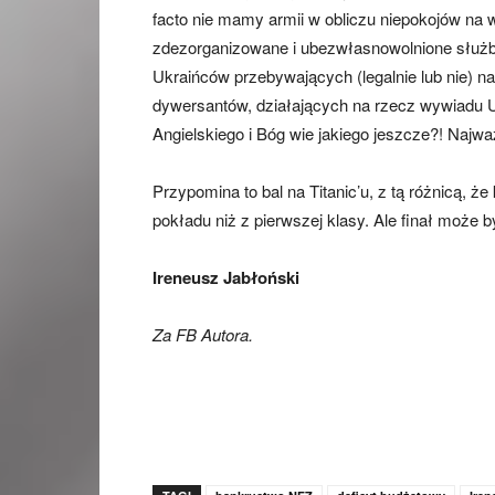
facto nie mamy armii w obliczu niepokojów na w
zdezorganizowane i ubezwłasnowolnione służby 
Ukraińców przebywających (legalnie lub nie) na
dywersantów, działających na rzecz wywiadu Uk
Angielskiego i Bóg wie jakiego jeszcze?! Najważ
Przypomina to bal na Titanic’u, z tą różnicą, ż
pokładu niż z pierwszej klasy. Ale finał może by
Ireneusz Jabłoński
Za FB Autora.