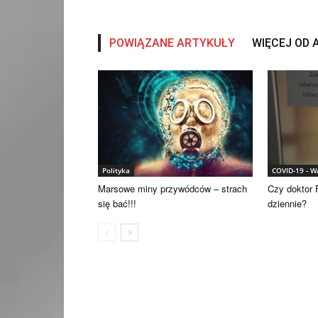
POWIĄZANE ARTYKUŁY
WIĘCEJ OD
Polityka
COVID-19 - 
Marsowe miny przywódców – strach
Czy doktor F
się bać!!!
dziennie?