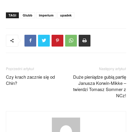
TAGI
Glubb
imperium
upadek
Poprzedni artykuł
Następny artykuł
Czy krach zacznie się od
Duże pieniądze gubią partię
Chin?
Janusza Korwin-Mikke –
twierdzi Tomasz Sommer z
NCz!