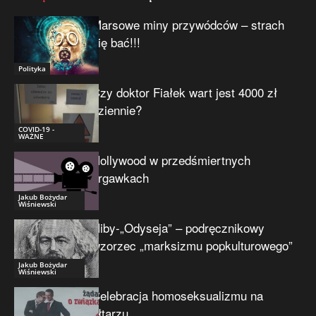
Marsowe miny przywódców – strach
się bać!!!
Polityka
Czy doktor Fiałek wart jest 4000 zł
dziennie?
COVID-19 -
WAŻNE
Hollywood w przedśmiertnych
drgawkach
Jakub Bożydar
Wiśniewski
Niby-„Odyseja” – podręcznikowy
wzorzec „marksizmu popkulturowego”
Jakub Bożydar
Wiśniewski
Celebracja homoseksualizmu na
ołtarzu