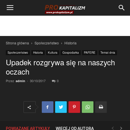
Strona główna
Społeczeństwo
Historia
Społeczeństwo
Historia
Kultura
Gospodarka
PAFERE
Temat dnia
Upadek rozgrywa się na naszych
oczach
Przez
-
30/10/2017
0
admin
POWIĄZANE ARTYKUŁY
WIĘCEJ OD AUTORA