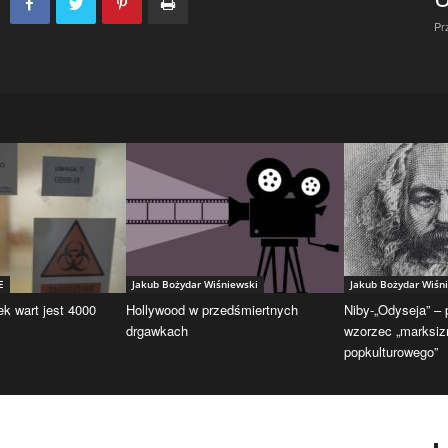
Pr
E
Jakub Bożydar Wiśniewski
Jakub Bożydar Wiśn
ek wart jest 4000
Hollywood w przedśmiertnych
Niby-„Odyseja” –
drgawkach
wzorzec „marksi
popkulturowego”