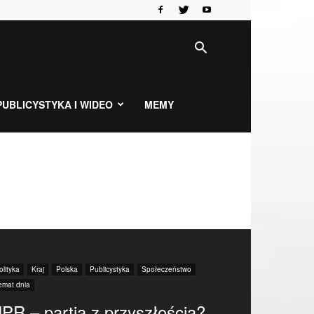
PUBLICYSTYKA I WIDEO
MEMY
olityka
Kraj
Polska
Publicystyka
Społeczeństwo
emat dnia
PR – partia z przyszłością?