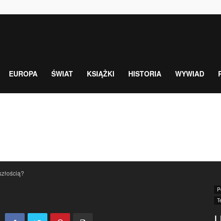
EUROPA
ŚWIAT
KSIĄŻKI
HISTORIA
WYWIAD
szłością?
P
T
U