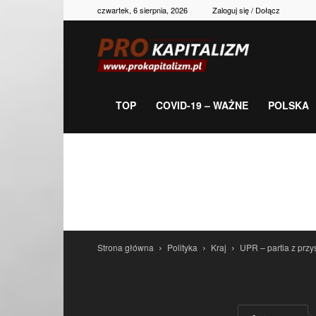
czwartek, 6 sierpnia, 2026
Zaloguj się / Dołącz
Prokapitalizm,
gospodarka,
TOP
COVID-19 – WAŻNE
POLSKA
polityka,
historia,
Strona główna
Polityka
Kraj
UPR – partia z przy
newsy