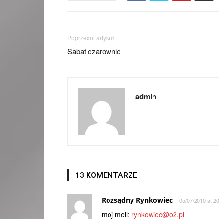
Poprzedni artykuł
Sabat czarownic
admin
13 KOMENTARZE
Rozsądny Rynkowiec
05/07/2010 at 20
moj meil:
rynkowiec@o2.pl