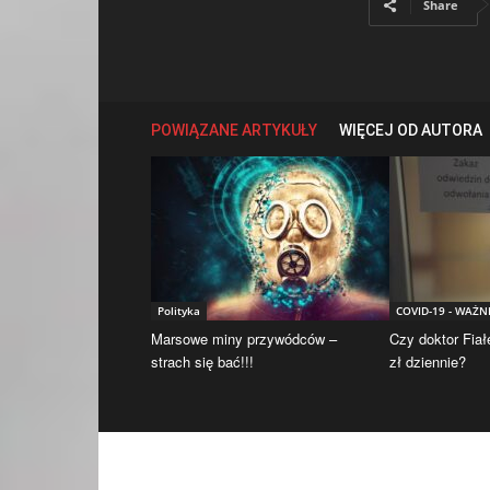
Share
POWIĄZANE ARTYKUŁY
WIĘCEJ OD AUTORA
Polityka
COVID-19 - WAŻN
Marsowe miny przywódców –
Czy doktor Fiał
strach się bać!!!
zł dziennie?