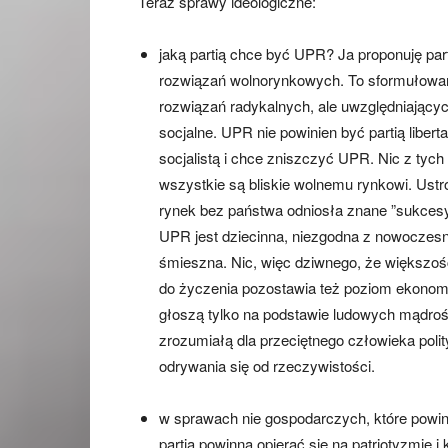
Teraz sprawy ideologiczne:
jaką partią chce być UPR? Ja proponuję part
rozwiązań wolnorynkowych. To sformułowan
rozwiązań radykalnych, ale uwzględniający
socjalne. UPR nie powinien być partią liber
socjalistą i chce zniszczyć UPR. Nic z tych
wszystkie są bliskie wolnemu rynkowi. Ustr
rynek bez państwa odniosła znane ”sukces
UPR jest dziecinna, niezgodna z nowoczesną
śmieszna. Nic, więc dziwnego, że większość
do życzenia pozostawia też poziom ekonom
głoszą tylko na podstawie ludowych mądroś
zrozumiałą dla przeciętnego człowieka polit
odrywania się od rzeczywistości.
w sprawach nie gospodarczych, które powi
partia powinna opierać się na patriotyzmi