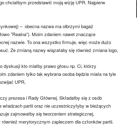
tego chciałbym przedstawić moją wizję UPR. Najpierw
ki Rynkowej) – obecna nazwa ma olbrzymi bagaż
 słowo ”Realna”). Moim zdaniem nawet znaczące
cnej nazwie. To ona wszystko firmuje, więc może dużo
psuć. Ze zmianą nazwy wiązałaby się również zmiana logo,
o dyskusji kto miałby prawo głosu np. Ci, którzy
Moim zdaniem tylko tak wybrana osoba będzie miała na tyle
rozwijać UPR,
dczy prezesa i Rady Głównej. Składałby się z osób
e władzach partii oraz nie uczestniczyłyby w bieżących
zuje zajmowałby się tworzeniem strategicznej,
y również merytorycznym zapleczem dla członków partii.