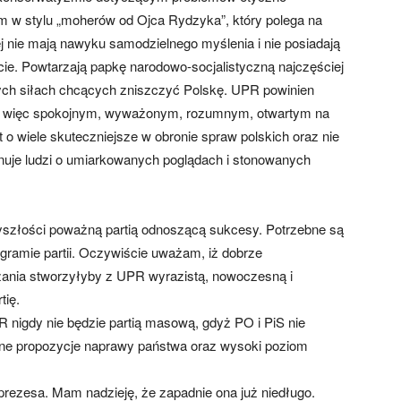
zm w stylu „moherów od Ojca Rydzyka”, który polega na
ej nie mają nawyku samodzielnego myślenia i nie posiadają
e. Powtarzają papkę narodowo-socjalistyczną najczęściej
cych siłach chcących zniszczyć Polskę. UPR powinien
 a więc spokojnym, wyważonym, rozumnym, otwartym na
 o wiele skuteczniejsze w obronie spraw polskich oraz nie
dnuje ludzi o umiarkowanych poglądach i stonowanych
szłości poważną partią odnoszącą sukcesy. Potrzebne są
gramie partii. Oczywiście uważam, iż dobrze
nia stworzyłyby z UPR wyrazistą, nowoczesną i
tię.
R nigdy nie będzie partią masową, gdyż PO i PiS nie
nalne propozycje naprawy państwa oraz wysoki poziom
ezesa. Mam nadzieję, że zapadnie ona już niedługo.