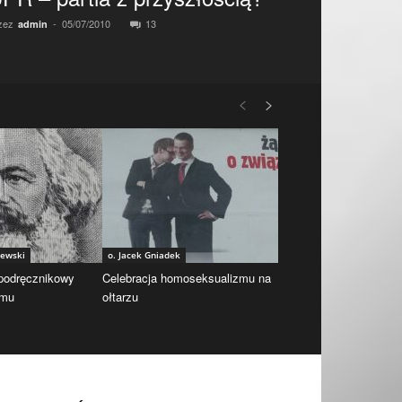
zez
-
05/07/2010
13
admin
iewski
o. Jacek Gniadek
 podręcznikowy
Celebracja homoseksualizmu na
zmu
ołtarzu