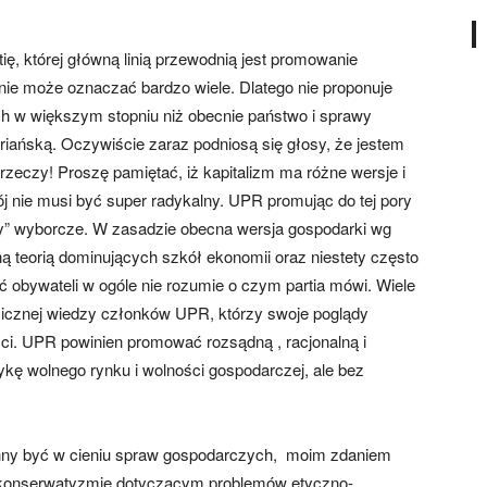
ię, której główną linią przewodnią jest promowanie
ie może oznaczać bardzo wiele. Dlatego nie proponuje
ch w większym stopniu niż obecnie państwo i sprawy
tariańską. Oczywiście zaraz podniosą się głosy, że jestem
 rzeczy! Proszę pamiętać, iż kapitalizm ma różne wersje i
ój nie musi być super radykalny. UPR promując do tej pory
y” wyborcze. W zasadzie obecna wersja gospodarki wg
 teorią dominujących szkół ekonomii oraz niestety często
 obywateli w ogóle nie rozumie o czym partia mówi. Wiele
icznej wiedzy członków UPR, którzy swoje poglądy
ci. UPR powinien promować rozsądną , racjonalną i
ykę wolnego rynku i wolności gospodarczej, ale bez
nny być w cieniu spraw gospodarczych, moim zdaniem
e i konserwatyzmie dotyczącym problemów etyczno-