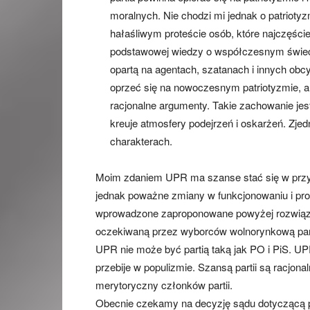
moralnych. Nie chodzi mi jednak o patrioty
hałaśliwym proteście osób, które najczęści
podstawowej wiedzy o współczesnym świeci
opartą na agentach, szatanach i innych ob
oprzeć się na nowoczesnym patriotyzmie,
racjonalne argumenty. Takie zachowanie jest
kreuje atmosfery podejrzeń i oskarżeń. Zje
charakterach.
Moim zdaniem UPR ma szanse stać się w przy
jednak poważne zmiany w funkcjonowaniu i pro
wprowadzone zaproponowane powyżej rozwiąza
oczekiwaną przez wyborców wolnorynkową par
UPR nie może być partią taką jak PO i PiS. UP
przebije w populizmie. Szansą partii są racjo
merytoryczny członków partii.
Obecnie czekamy na decyzję sądu dotyczącą pr