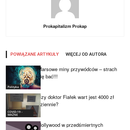
Prokapitalizm Prokap
POWIĄZANE ARTYKUŁY
WIĘCEJ OD AUTORA
Marsowe miny przywódców – strach
się bać!!!
Polityka
Czy doktor Fiałek wart jest 4000 zł
dziennie?
COVID-19 -
WAŻNE
Hollywood w przedśmiertnych