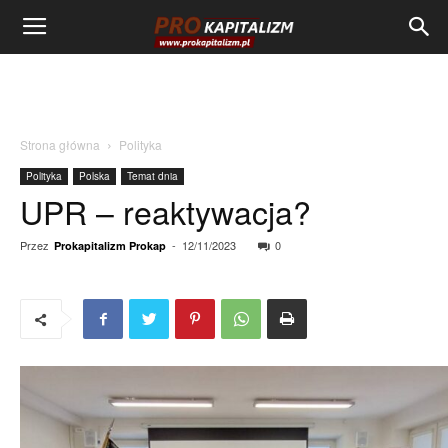
Strona główna
Polityka
Polityka
Polska
Temat dnia
UPR – reaktywacja?
Przez
-
12/11/2023
0
Prokapitalizm Prokap