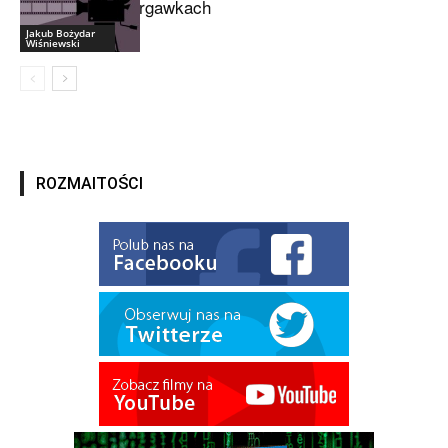
drgawkach
Jakub Bożydar
Wiśniewski
ROZMAITOŚCI