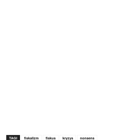
TAGI
fiskalizm
fiskus
kryzys
nonsens