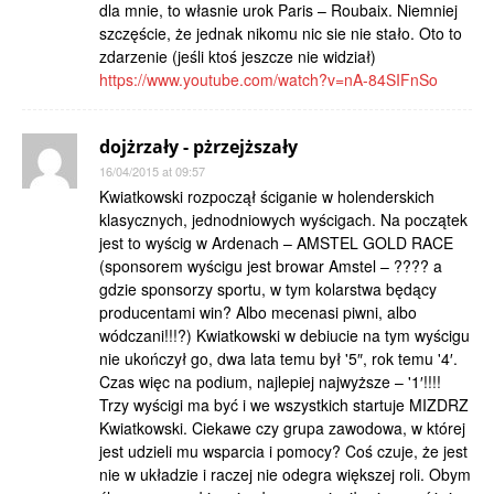
dla mnie, to własnie urok Paris – Roubaix. Niemniej
szczęście, że jednak nikomu nic sie nie stało. Oto to
zdarzenie (jeśli ktoś jeszcze nie widział)
https://www.youtube.com/watch?v=nA-84SIFnSo
dojżrzały - pżrzejższały
16/04/2015 at 09:57
Kwiatkowski rozpoczął ściganie w holenderskich
klasycznych, jednodniowych wyścigach. Na początek
jest to wyścig w Ardenach – AMSTEL GOLD RACE
(sponsorem wyścigu jest browar Amstel – ???? a
gdzie sponsorzy sportu, w tym kolarstwa będący
producentami win? Albo mecenasi piwni, albo
wódczani!!!?) Kwiatkowski w debiucie na tym wyścigu
nie ukończył go, dwa lata temu był '5″, rok temu '4′.
Czas więc na podium, najlepiej najwyższe – '1′!!!!
Trzy wyścigi ma być i we wszystkich startuje MIZDRZ
Kwiatkowski. Ciekawe czy grupa zawodowa, w której
jest udzieli mu wsparcia i pomocy? Coś czuje, że jest
nie w układzie i raczej nie odegra większej roli. Obym