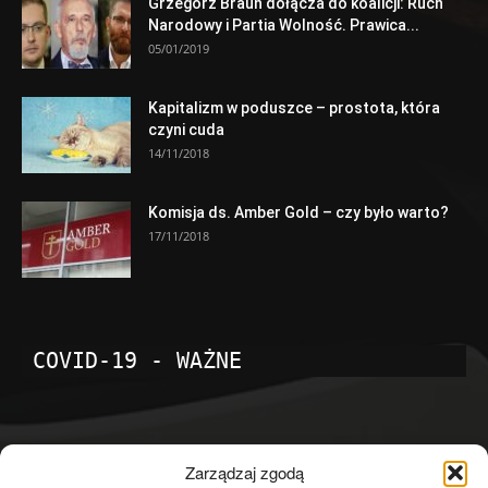
Grzegorz Braun dołącza do koalicji: Ruch
Narodowy i Partia Wolność. Prawica...
05/01/2019
Kapitalizm w poduszce – prostota, która
czyni cuda
14/11/2018
Komisja ds. Amber Gold – czy było warto?
17/11/2018
COVID-19 - WAŻNE
POPULARNE KATEGORIE
Zarządzaj zgodą