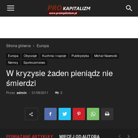
Strona główna
Europa
Europa
Obyczaje
Kuchnia i napoje
Publicystyka
Michał Nawrocki
Niemcy
Społeczeństwo
W kryzysie żaden pieniądz nie
śmierdzi
Przez
-
01/09/2011
3
admin
POWIĄZANE ARTYKUŁY
WIĘCEJ OD AUTORA