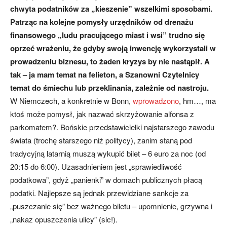
chwyta podatników za „kieszenie” wszelkimi sposobami.
Patrząc na kolejne pomysły urzędników od drenażu
finansowego „ludu pracującego miast i wsi” trudno się
oprzeć wrażeniu, że gdyby swoją inwencję wykorzystali w
prowadzeniu biznesu, to żaden kryzys by nie nastąpił. A
tak – ja mam temat na felieton, a Szanowni Czytelnicy
temat do śmiechu lub przeklinania, zależnie od nastroju.
W Niemczech, a konkretnie w Bonn,
wprowadzono
, hm…, ma
ktoś może pomysł, jak nazwać skrzyżowanie alfonsa z
parkomatem?. Bońskie przedstawicielki najstarszego zawodu
świata (trochę starszego niż politycy), zanim staną pod
tradycyjną latarnią muszą wykupić bilet – 6 euro za noc (od
20:15 do 6:00). Uzasadnieniem jest „sprawiedliwość
podatkowa”, gdyż „panienki” w domach publicznych płacą
podatki. Najlepsze są jednak przewidziane sankcje za
„puszczanie się” bez ważnego biletu – upomnienie, grzywna i
„nakaz opuszczenia ulicy” (sic!).