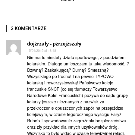
3 KOMENTARZE
dojżrzały - pżrzejższały
15/04/2015 at 16:48
Nie ma tu niestety działu sportowego, z poddziałem
kolarskim. Dlatego umieszczam tu taką wiadomość. ?
Dziwną? Zaskakującą? Durną? Śmieszną?
Wszystkiego po trochu! I na pewno TYPOWO
kolarską i rowerzystowską! Państwowe koleje
francuskie SNCF (co się tłumaczy Towarzystwo
Narodowe Kolei Francuskich) pozywa do sądu grupę
kolarzy jeszcze nieznanych z nazwisk za
przekroczenie opuszczonych zapór na przejeździe
kolejowym, w czasie tegorocznego wyścigu Paryż –
Ruboix i spowodowanie zagrożenia bezpieczeństwa
oraz zły przykład dla innych użytkowników dróg.
Wszytsko to było widać w czasie telewizyjnej relacji.