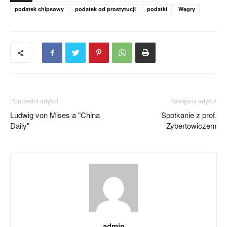
podatek chipsowy
podatek od prostytucji
podatki
Węgry
Poprzedni artykuł
Następny artykuł
Ludwig von Mises a "China
Spotkanie z prof.
Daily"
Zybertowiczem
admin