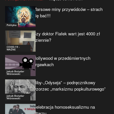
Marsowe miny przywódców – strach
się bać!!!
Polityka
Czy doktor Fiałek wart jest 4000 zł
dziennie?
COVID-19 -
WAŻNE
Hollywood w przedśmiertnych
drgawkach
Jakub Bożydar
Wiśniewski
Niby-„Odyseja” – podręcznikowy
wzorzec „marksizmu popkulturowego”
Jakub Bożydar
Wiśniewski
Celebracja homoseksualizmu na
ołtarzu