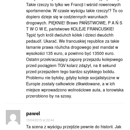
Takie rzeczy to tylko we Francji i wśród rowerowych
sportsmenów. W czasie wyścigu takie rzeczy!? To co
dopiero dzieje się w codziennych warunkach
drogowych. PIĘKNIE! Brawo PAŃSTWOWE, P A Ń S
T W O W E, państwowe KOLEJE FRANCUSKIE!
Tępić tych króli dwóuhch kółek i dzieci dwuóchh
pedauóf. Ukarać. We francuskiej republice za takie
łamanie prawa róuhcha drogowego jest mandat w
wysokości 135 euro, a powinno być 13500 euro.
Ostatni przekraczający zaporę przejazdu kolejowego
przed pociągiem TGV kolarz zdążył, na 8 sekund
przed przejazdem tego bardzo szybkiego bolidu.
Problemu nie byłoby, gdyby koleje socjalistyczne w
Europie zostały całkowicie zlikwidowane, a w ich
miejsce wprowadzono wolnościowe auta, a torowiska
przerobiono by na szosy.
pawel
15/04/2015 at 22:44
Ta scena z wyścigu przejdzie pewnie do historii. Jak