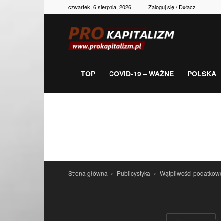
czwartek, 6 sierpnia, 2026
Zaloguj się / Dołącz
Prokapitalizm,
gospodarka,
TOP
COVID-19 – WAŻNE
POLSKA
polityka,
historia,
Strona główna
Publicystyka
Wątpliwości podatko
newsy