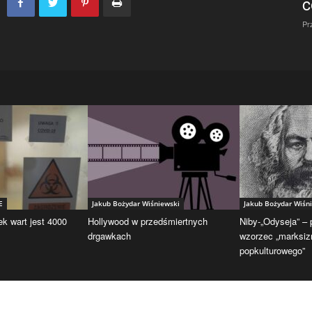
c
Pr
E
Jakub Bożydar Wiśniewski
Jakub Bożydar Wiśn
ek wart jest 4000
Hollywood w przedśmiertnych
Niby-„Odyseja” –
drgawkach
wzorzec „marksi
popkulturowego”