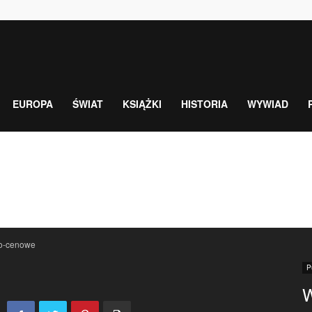
EUROPA
ŚWIAT
KSIĄŻKI
HISTORIA
WYWIAD
wo-cenowe
P
W