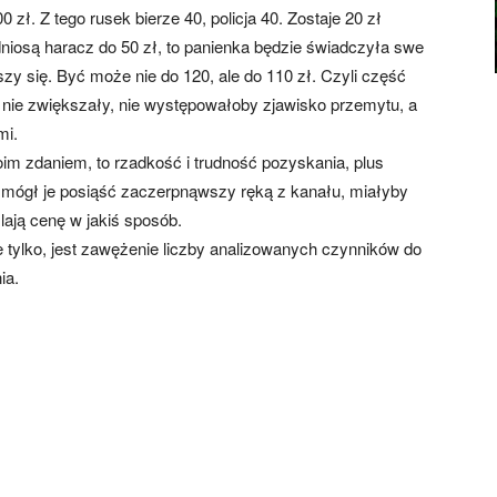
zł. Z tego rusek bierze 40, policja 40. Zostaje 20 zł
odniosą haracz do 50 zł, to panienka będzie świadczyła swe
zy się. Być może nie do 120, ale do 110 zł. Czyli część
nie zwiększały, nie występowałoby zjawisko przemytu, a
mi.
oim zdaniem, to rzadkość i trudność pozyskania, plus
 mógł je posiąść zaczerpnąwszy ręką z kanału, miałyby
lają cenę w jakiś sposób.
 tylko, jest zawężenie liczby analizowanych czynników do
ia.