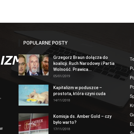
POPULARNE POSTY
Grzegorz Braun dołącza do
T
koalicji: Ruch Narodowy i Partia
Pu
Wolność. Prawica...
05/01/2019
Po
Po
Kapitalizm w poduszce –
prostota, która czyni cuda
S
,
14/11/2018
Kr
G
Komisja ds. Amber Gold – czy
było warto?
E
 w
17/11/2018
Św