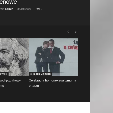
enowe
zez
-
31/01/2009
0
admin
iewski
o. Jacek Gniadek
 podręcznikowy
Celebracja homoseksualizmu na
zmu
ołtarzu