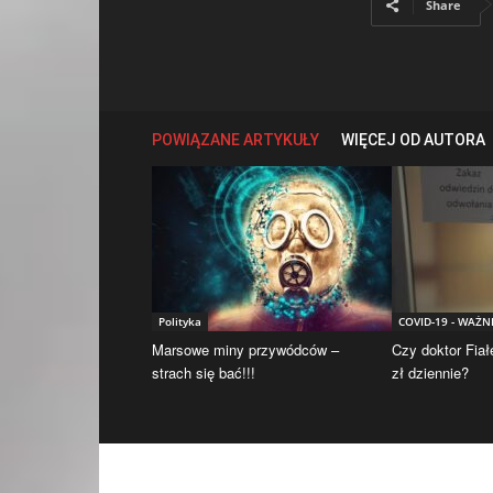
Share
POWIĄZANE ARTYKUŁY
WIĘCEJ OD AUTORA
Polityka
COVID-19 - WAŻN
Marsowe miny przywódców –
Czy doktor Fiał
strach się bać!!!
zł dziennie?