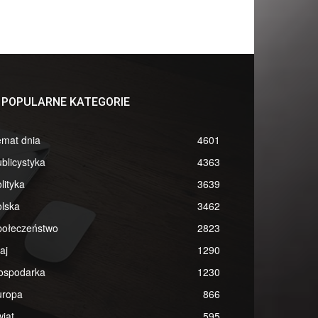
POPULARNE KATEGORIE
emat dnia
4601
blicystyka
4363
lityka
3639
lska
3462
połeczeństwo
2823
aj
1290
ospodarka
1230
uropa
866
iat
595