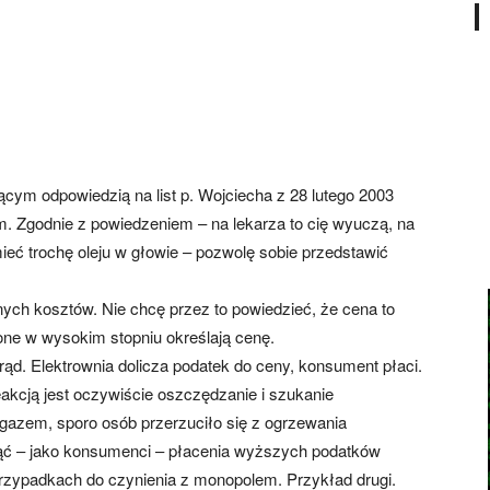
cym odpowiedzią na list p. Wojciecha z 28 lutego 2003
am. Zgodnie z powiedzeniem – na lekarza to cię wyuczą, na
ieć trochę oleju w głowie – pozwolę sobie przedstawić
ych kosztów. Nie chcę przez to powiedzieć, że cena to
one w wysokim stopniu określają cenę.
ąd. Elektrownia dolicza podatek do ceny, konsument płaci.
akcją jest oczywiście oszczędzanie i szukanie
z gazem, sporo osób przerzuciło się z ogrzewania
nąć – jako konsumenci – płacenia wyższych podatków
rzypadkach do czynienia z monopolem. Przykład drugi.