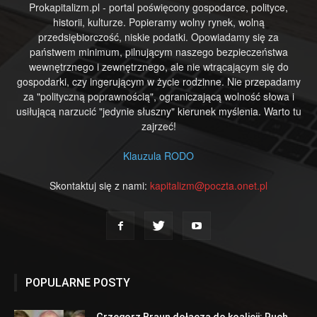
Prokapitalizm.pl - portal poświęcony gospodarce, polityce,
historii, kulturze. Popieramy wolny rynek, wolną
przedsiębiorczość, niskie podatki. Opowiadamy się za
państwem minimum, pilnującym naszego bezpieczeństwa
wewnętrznego i zewnętrznego, ale nie wtrącającym się do
gospodarki, czy ingerującym w życie rodzinne. Nie przepadamy
za "polityczną poprawnością", ograniczającą wolność słowa i
usiłującą narzucić "jedynie słuszny" kierunek myślenia. Warto tu
zajrzeć!
Klauzula RODO
Skontaktuj się z nami:
kapitalizm@poczta.onet.pl
POPULARNE POSTY
Grzegorz Braun dołącza do koalicji: Ruch