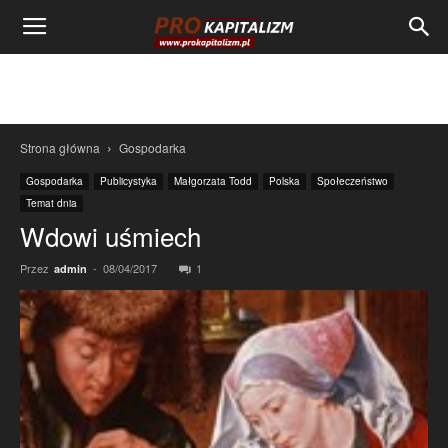
Strona główna
Gospodarka
Gospodarka
Publicystyka
Małgorzata Todd
Polska
Społeczeństwo
Temat dnia
Wdowi uśmiech
Przez
-
08/04/2017
1
admin