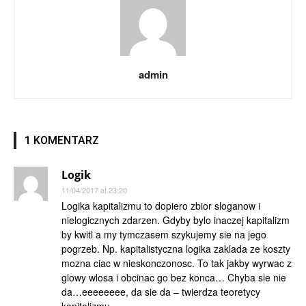
admin
1 KOMENTARZ
Logik
11/04/2017 at 23:20
Logika kapitalizmu to dopiero zbior sloganow i
nielogicznych zdarzen. Gdyby bylo inaczej kapitalizm
by kwitl a my tymczasem szykujemy sie na jego
pogrzeb. Np. kapitalistyczna logika zaklada ze koszty
mozna ciac w nieskonczonosc. To tak jakby wyrwac z
glowy wlosa i obcinac go bez konca… Chyba sie nie
da…eeeeeeee, da sie da – twierdza teoretycy