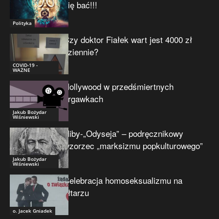
się bać!!!
Polityka
Czy doktor Fiałek wart jest 4000 zł
dziennie?
COVID-19 -
WAŻNE
Hollywood w przedśmiertnych
drgawkach
Jakub Bożydar
Wiśniewski
Niby-„Odyseja” – podręcznikowy
wzorzec „marksizmu popkulturowego”
Jakub Bożydar
Wiśniewski
Celebracja homoseksualizmu na
ołtarzu
o. Jacek Gniadek