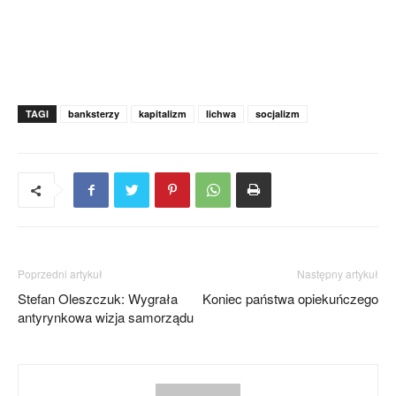
TAGI
banksterzy
kapitalizm
lichwa
socjalizm
Poprzedni artykuł
Następny artykuł
Stefan Oleszczuk: Wygrała
Koniec państwa opiekuńczego
antyrynkowa wizja samorządu