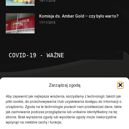
14/11/2018
Komisja ds. Amber Gold – czy było warto?
17/11/2018
COVID-19 - WAŻNE
POPULARNE KATEGORIE
Zarządzaj zgodą
Temat dnia
4601
Aby zapewnić jak najlepsze wrażenia, korzystamy z technologii, takich jak
pliki cookie, do przechowywania i/lub uzyskiwania dostępu do informacji o
Publicystyka
4363
urządzeniu. Zgoda na te technologie pozwoli nam przetwarzać dane, takie
jak zachowanie podczas przeglądania lub unikalne identyfikatory na tej
Polityka
3639
stronie. Brak wyrażenia zgody lub wycofanie zgody może niekorzystnie
Polska
3462
wpłynąć na niektóre cechy i funkcje.