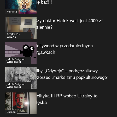
się bać!!!
Polityka
Czy doktor Fiałek wart jest 4000 zł
dziennie?
COVID-19 -
WAŻNE
Hollywood w przedśmiertnych
drgawkach
Jakub Bożydar
Wiśniewski
Niby-„Odyseja” – podręcznikowy
wzorzec „marksizmu popkulturowego”
Jakub Bożydar
Wiśniewski
Polityka III RP wobec Ukrainy to
klęska
Europa