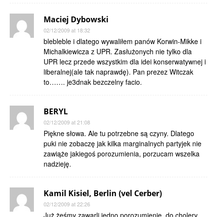
Maciej Dybowski
02/12/2009 at 18:32
blebleble i dlatego wywaliłem panów Korwin-Mikke i
Michalkiewicza z UPR. Zasłużonych nie tylko dla
UPR lecz przede wszystkim dla idei konserwatywnej i
liberalnej(ale tak naprawdę). Pan prezez Witczak
to……. je3dnak bezczelny facio.
BERYL
02/12/2009 at 21:08
Piękne słowa. Ale tu potrzebne są czyny. Dlatego
puki nie zobaczę jak kilka marginalnych partyjek nie
zawiąże jakiegoś porozumienia, porzucam wszelka
nadzieję.
Kamil Kisiel, Berlin (vel Cerber)
02/12/2009 at 22:26
Już żeśmy zawarli jedno porozumienie, do cholery