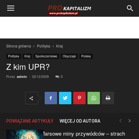
Strona główna
Polityka
Kraj
Polityka
Kraj
Społeczeństwo
Obyczaje
Polska
Z kim UPR?
Przez
-
02/12/2009
5
admin
POWIĄZANE ARTYKUŁY
WIĘCEJ OD AUTORA
Marsowe miny przywódców – strach