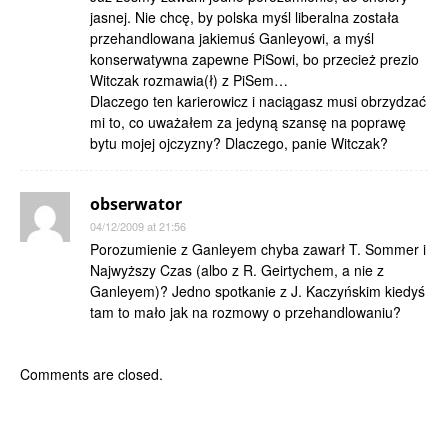
jasnej. Nie chcę, by polska myśl liberalna została
przehandlowana jakiemuś Ganleyowi, a myśl
konserwatywna zapewne PiSowi, bo przecież prezio
Witczak rozmawia(ł) z PiSem…
Dlaczego ten karierowicz i naciągasz musi obrzydzać
mi to, co uważałem za jedyną szansę na poprawę
bytu mojej ojczyzny? Dlaczego, panie Witczak?
obserwator
04/12/2009 at 21:56
Porozumienie z Ganleyem chyba zawarł T. Sommer i
Najwyższy Czas (albo z R. Geirtychem, a nie z
Ganleyem)? Jedno spotkanie z J. Kaczyńskim kiedyś
tam to mało jak na rozmowy o przehandlowaniu?
Comments are closed.