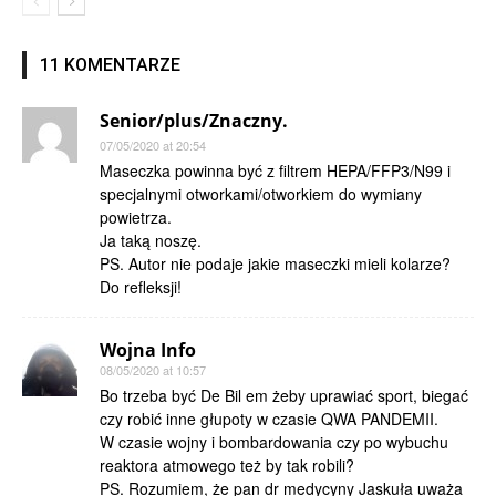
11 KOMENTARZE
Senior/plus/Znaczny.
07/05/2020 at 20:54
Maseczka powinna być z filtrem HEPA/FFP3/N99 i
specjalnymi otworkami/otworkiem do wymiany
powietrza.
Ja taką noszę.
PS. Autor nie podaje jakie maseczki mieli kolarze?
Do refleksji!
Wojna Info
08/05/2020 at 10:57
Bo trzeba być De Bil em żeby uprawiać sport, biegać
czy robić inne głupoty w czasie QWA PANDEMII.
W czasie wojny i bombardowania czy po wybuchu
reaktora atmowego też by tak robili?
PS. Rozumiem, że pan dr medycyny Jaskuła uważa