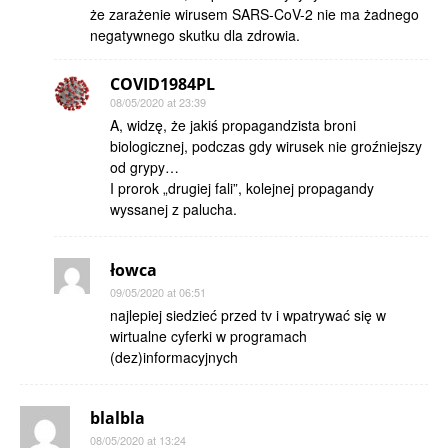
że zarażenie wirusem SARS-CoV-2 nie ma żadnego
negatywnego skutku dla zdrowia.
COVID1984PL
08/05/2020 at 23:39
A, widzę, że jakiś propagandzista broni
biologicznej, podczas gdy wirusek nie groźniejszy
od grypy…
I prorok „drugiej fali”, kolejnej propagandy
wyssanej z palucha.
łowca
09/05/2020 at 06:51
najlepiej siedzieć przed tv i wpatrywać się w
wirtualne cyferki w programach
(dez)informacyjnych
blalbla
08/05/2020 at 13:24