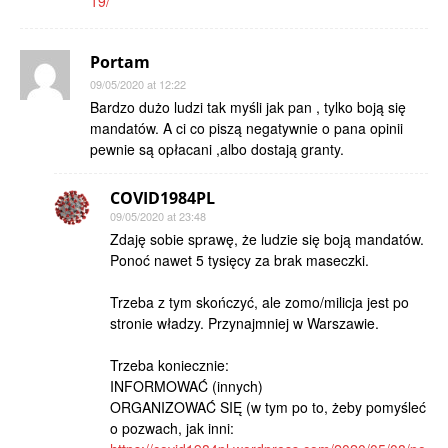
19/
Portam
09/05/2020 at 12:22
Bardzo dużo ludzi tak myśli jak pan , tylko boją się
mandatów. A ci co piszą negatywnie o pana opinii
pewnie są opłacani ,albo dostają granty.
COVID1984PL
09/05/2020 at 23:48
Zdaję sobie sprawę, że ludzie się boją mandatów.
Ponoć nawet 5 tysięcy za brak maseczki.
Trzeba z tym skończyć, ale zomo/milicja jest po
stronie władzy. Przynajmniej w Warszawie.
Trzeba koniecznie:
INFORMOWAĆ (innych)
ORGANIZOWAĆ SIĘ (w tym po to, żeby pomyśleć
o pozwach, jak inni: