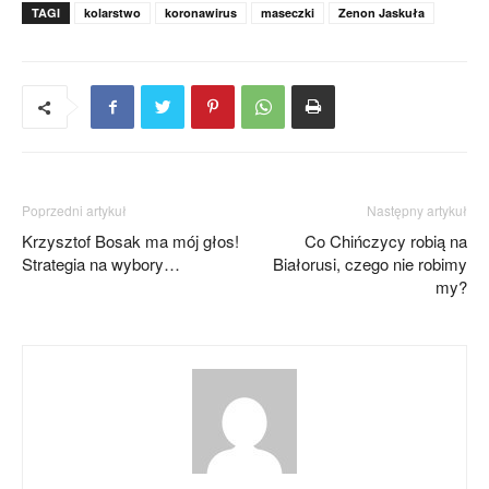
TAGI
kolarstwo
koronawirus
maseczki
Zenon Jaskuła
Poprzedni artykuł
Następny artykuł
Krzysztof Bosak ma mój głos!
Co Chińczycy robią na
Strategia na wybory…
Białorusi, czego nie robimy
my?