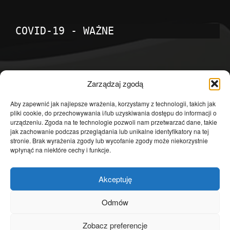
COVID-19 - WAŻNE
POPULARNE KATEGORIE
Zarządzaj zgodą
Temat dnia
4601
Aby zapewnić jak najlepsze wrażenia, korzystamy z technologii, takich jak
pliki cookie, do przechowywania i/lub uzyskiwania dostępu do informacji o
Publicystyka
4363
urządzeniu. Zgoda na te technologie pozwoli nam przetwarzać dane, takie
jak zachowanie podczas przeglądania lub unikalne identyfikatory na tej
Polityka
3639
stronie. Brak wyrażenia zgody lub wycofanie zgody może niekorzystnie
Polska
3462
wpłynąć na niektóre cechy i funkcje.
Społeczeństwo
2823
Akceptuję
Kraj
1290
Gospodarka
1230
Odmów
Europa
866
Zobacz preferencje
Świat
595