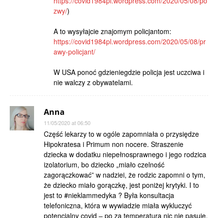
https://covid1984pl.wordpress.com/2020/05/08/po
zwy/
)
A to wysyłajcie znajomym policjantom:
https://covid1984pl.wordpress.com/2020/05/08/pr
awy-policjant/
W USA ponoć gdzieniegdzie policja jest uczciwa i
nie walczy z obywatelami.
Anna
11/05/2020 at 06:50
Część lekarzy to w ogóle zapomniała o przysiędze
Hipokratesa i Primum non nocere. Straszenie
dziecka w dodatku niepełnosprawnego i jego rodzica
izolatorium, bo dziecko „miało czelność
zagorączkować” w nadziei, że rodzic zapomni o tym,
że dziecko miało gorączkę, jest poniżej krytyki. I to
jest to #nieklammedyka ? Była konsultacja
telefoniczna, która w wywiadzie miała wykluczyć
potencjalny covid – po za temperaturą nic nie pasuje.