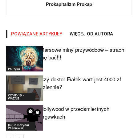
Prokapitalizm Prokap
POWIĄZANE ARTYKUŁY
WIĘCEJ OD AUTORA
Marsowe miny przywódców – strach
się bać!!!
Polityka
Czy doktor Fiałek wart jest 4000 zł
dziennie?
COVID-19 -
WAŻNE
Hollywood w przedśmiertnych
drgawkach
Jakub Bożydar
Wiśniewski