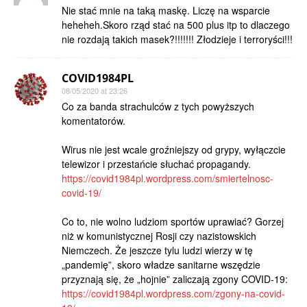
Nie stać mnie na taką maskę. Liczę na wsparcie
heheheh.Skoro rząd stać na 500 plus itp to dlaczego
nie rozdają takich masek?!!!!!!! Złodzieje i terroryści!!!
COVID1984PL
08/05/2020 at 23:26
Co za banda strachulców z tych powyższych
komentatorów.
Wirus nie jest wcale groźniejszy od grypy, wyłączcie
telewizor i przestańcie słuchać propagandy.
https://covid1984pl.wordpress.com/smiertelnosc-
covid-19/
Co to, nie wolno ludziom sportów uprawiać? Gorzej
niż w komunistycznej Rosji czy nazistowskich
Niemczech. Że jeszcze tylu ludzi wierzy w tę
„pandemię”, skoro władze sanitarne wszędzie
przyznają się, że „hojnie” zaliczają zgony COVID-19:
https://covid1984pl.wordpress.com/zgony-na-covid-