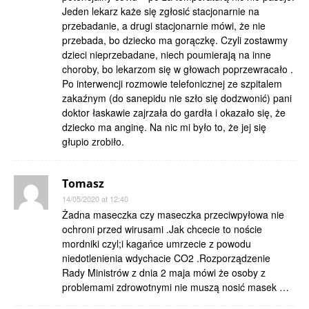
Jeden lekarz każe się zgłosić stacjonarnie na
przebadanie, a drugi stacjonarnie mówi, że nie
przebada, bo dziecko ma gorączkę. Czyli zostawmy
dzieci nieprzebadane, niech poumierają na inne
choroby, bo lekarzom się w głowach poprzewracało .
Po interwencji rozmowie telefonicznej ze szpitalem
zakaźnym (do sanepidu nie szło się dodzwonić) pani
doktor łaskawie zajrzała do gardła i okazało się, że
dziecko ma anginę. Na nic mi było to, że jej się
głupio zrobiło.
Tomasz
14/05/2020 at 12:40
Żadna maseczka czy maseczka przeciwpyłowa nie
ochroni przed wirusami .Jak chcecie to noście
mordniki czyl;i kagańce umrzecie z powodu
niedotlenienia wdychacie CO2 .Rozporządzenie
Rady Ministrów z dnia 2 maja mówi że osoby z
problemami zdrowotnymi nie muszą nosić masek …