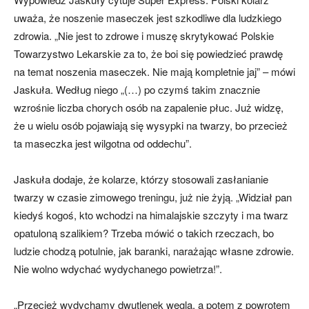
uważa, że noszenie maseczek jest szkodliwe dla ludzkiego
zdrowia. „Nie jest to zdrowe i muszę skrytykować Polskie
Towarzystwo Lekarskie za to, że boi się powiedzieć prawdę
na temat noszenia maseczek. Nie mają kompletnie jaj” – mówi
Jaskuła. Według niego „(…) po czymś takim znacznie
wzrośnie liczba chorych osób na zapalenie płuc. Już widzę,
że u wielu osób pojawiają się wysypki na twarzy, bo przecież
ta maseczka jest wilgotna od oddechu”.
Jaskuła dodaje, że kolarze, którzy stosowali zasłanianie
twarzy w czasie zimowego treningu, już nie żyją. „Widział pan
kiedyś kogoś, kto wchodzi na himalajskie szczyty i ma twarz
opatuloną szalikiem? Trzeba mówić o takich rzeczach, bo
ludzie chodzą potulnie, jak baranki, narażając własne zdrowie.
Nie wolno wdychać wydychanego powietrza!”.
„Przecież wydychamy dwutlenek węgla, a potem z powrotem