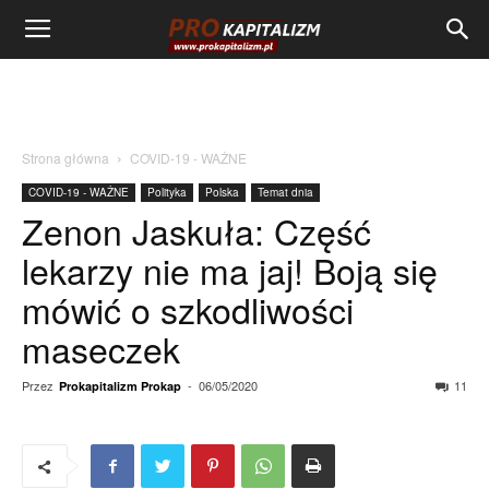
Strona główna
COVID-19 - WAŻNE
COVID-19 - WAŻNE
Polityka
Polska
Temat dnia
Zenon Jaskuła: Część
lekarzy nie ma jaj! Boją się
mówić o szkodliwości
maseczek
Przez
-
06/05/2020
11
Prokapitalizm Prokap