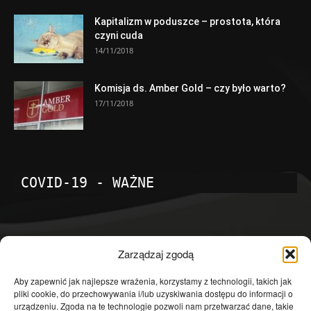
Kapitalizm w poduszce – prostota, która
czyni cuda
14/11/2018
Komisja ds. Amber Gold – czy było warto?
17/11/2018
COVID-19 - WAŻNE
POPULARNE KATEGORIE
Zarządzaj zgodą
Temat dnia
4601
Aby zapewnić jak najlepsze wrażenia, korzystamy z technologii, takich jak
pliki cookie, do przechowywania i/lub uzyskiwania dostępu do informacji o
Publicystyka
4363
urządzeniu. Zgoda na te technologie pozwoli nam przetwarzać dane, takie