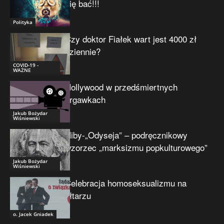
się bać!!!
Polityka
Czy doktor Fiałek wart jest 4000 zł
dziennie?
COVID-19 -
WAŻNE
Hollywood w przedśmiertnych
drgawkach
Jakub Bożydar
Wiśniewski
Niby-„Odyseja” – podręcznikowy
wzorzec „marksizmu popkulturowego”
Jakub Bożydar
Wiśniewski
Celebracja homoseksualizmu na
ołtarzu
o. Jacek Gniadek