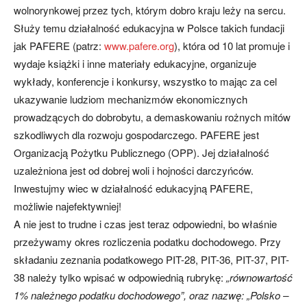
wolnorynkowej przez tych, którym dobro kraju leży na sercu.
Służy temu działalność edukacyjna w Polsce takich fundacji
jak PAFERE (patrz:
www.pafere.org
), która od 10 lat promuje i
wydaje książki i inne materiały edukacyjne, organizuje
wykłady, konferencje i konkursy, wszystko to mając za cel
ukazywanie ludziom mechanizmów ekonomicznych
prowadzących do dobrobytu, a demaskowaniu rożnych mitów
szkodliwych dla rozwoju gospodarczego. PAFERE jest
Organizacją Pożytku Publicznego (OPP). Jej działalność
uzależniona jest od dobrej woli i hojności darczyńców.
Inwestujmy wiec w działalność edukacyjną PAFERE,
możliwie najefektywniej!
A nie jest to trudne i czas jest teraz odpowiedni, bo właśnie
przeżywamy okres rozliczenia podatku dochodowego. Przy
składaniu zeznania podatkowego PIT-28, PIT-36, PIT-37, PIT-
38 należy tylko wpisać w odpowiednią rubrykę:
„równowartość
1% należnego podatku dochodowego”, oraz nazwę: „Polsko –