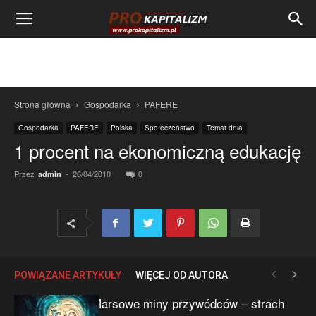
Strona główna
Gospodarka
PAFERE
Gospodarka
PAFERE
Polska
Społeczeństwo
Temat dnia
1 procent na ekonomiczną edukację
Przez
-
26/04/2010
0
admin
POWIĄZANE ARTYKUŁY
WIĘCEJ OD AUTORA
Marsowe miny przywódców – strach