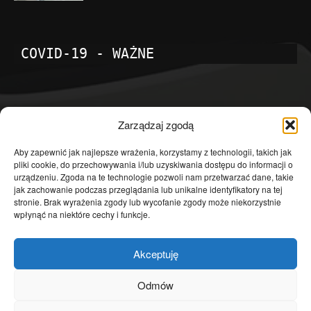
COVID-19 - WAŻNE
POPULARNE KATEGORIE
Zarządzaj zgodą
Temat dnia
4601
Aby zapewnić jak najlepsze wrażenia, korzystamy z technologii, takich jak
pliki cookie, do przechowywania i/lub uzyskiwania dostępu do informacji o
Publicystyka
4363
urządzeniu. Zgoda na te technologie pozwoli nam przetwarzać dane, takie
jak zachowanie podczas przeglądania lub unikalne identyfikatory na tej
Polityka
3639
stronie. Brak wyrażenia zgody lub wycofanie zgody może niekorzystnie
Polska
3462
wpłynąć na niektóre cechy i funkcje.
Społeczeństwo
2823
Akceptuję
Kraj
1290
Gospodarka
1230
Odmów
Europa
866