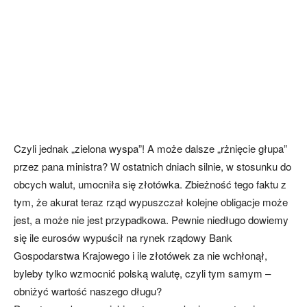
Czyli jednak „zielona wyspa”! A może dalsze „rżnięcie głupa”
przez pana ministra? W ostatnich dniach silnie, w stosunku do
obcych walut, umocniła się złotówka. Zbieżność tego faktu z
tym, że akurat teraz rząd wypuszczał kolejne obligacje może
jest, a może nie jest przypadkowa. Pewnie niedługo dowiemy
się ile eurosów wypuścił na rynek rządowy Bank
Gospodarstwa Krajowego i ile złotówek za nie wchłonął,
byleby tylko wzmocnić polską walutę, czyli tym samym –
obniżyć wartość naszego długu?