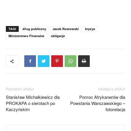
TAGI
dług publiczny
Jacek Rostowski
kryzys
Ministerstwo Finansów
obligacje
Poprzedni artykuł
Następny artykuł
Stanisław Michalkiewicz dla
Pomoc Afrykanerów dla
PROKAPA o sierotach po
Powstania Warszawskiego –
Kaczyńskim
fotorelacja