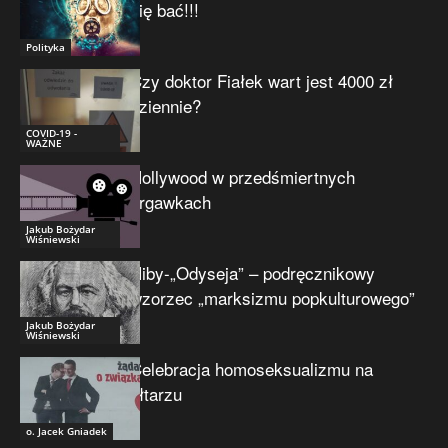
się bać!!!
Polityka
Czy doktor Fiałek wart jest 4000 zł
dziennie?
COVID-19 -
WAŻNE
Hollywood w przedśmiertnych
drgawkach
Jakub Bożydar
Wiśniewski
Niby-„Odyseja” – podręcznikowy
wzorzec „marksizmu popkulturowego”
Jakub Bożydar
Wiśniewski
Celebracja homoseksualizmu na
ołtarzu
o. Jacek Gniadek