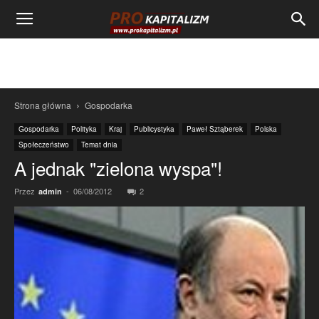
Strona główna
Gospodarka
Gospodarka
Polityka
Kraj
Publicystyka
Paweł Sztąberek
Polska
Społeczeństwo
Temat dnia
A jednak "zielona wyspa"!
Przez
-
06/08/2012
2
admin