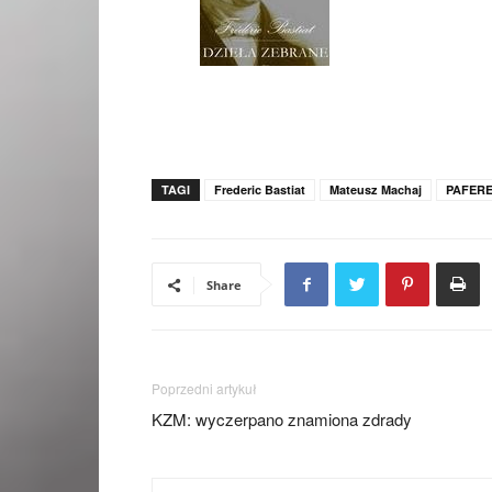
TAGI
Frederic Bastiat
Mateusz Machaj
PAFERE
Share
Poprzedni artykuł
KZM: wyczerpano znamiona zdrady