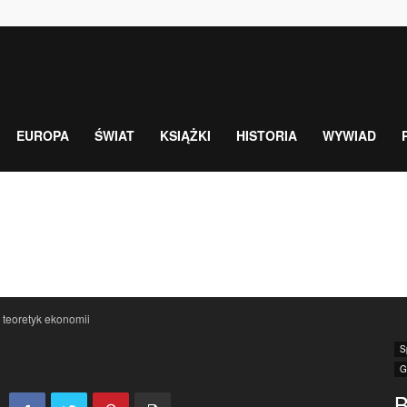
EUROPA
ŚWIAT
KSIĄŻKI
HISTORIA
WYWIAD
– teoretyk ekonomii
S
G
B