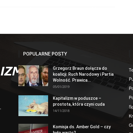
POPULARNE POSTY
Grzegorz Braun dołącza do
T
koalicji: Ruch Narodowy i Partia
Pu
Wolność. Prawica...
05/01/2019
Po
Po
Kapitalizm w poduszce –
prostota, która czyni cuda
S
,
14/11/2018
Kr
G
Komisja ds. Amber Gold – czy
było warto?