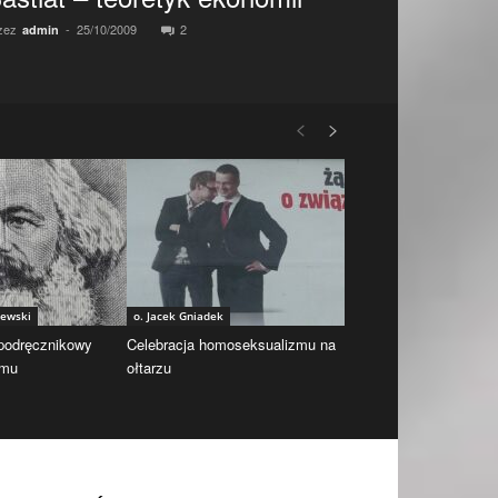
zez
-
25/10/2009
2
admin
iewski
o. Jacek Gniadek
 podręcznikowy
Celebracja homoseksualizmu na
zmu
ołtarzu