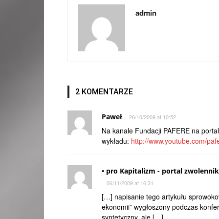
admin
2 KOMENTARZE
Paweł
26/10/2009 at 10:52
Na kanale Fundacji PAFERE na portalu
wykładu:
http://www.youtube.com/pa
• pro Kapitalizm - portal zwolenni
06/11/2009 at 16:31
[…] napisanie tego artykułu sprowok
ekonomii” wygłoszony podczas konf
syntetyczny, ale […]