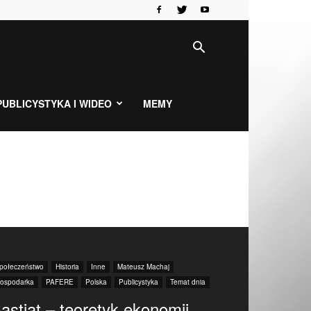
PUBLICYSTYKA I WIDEO
MEMY
połeczeństwo
Historia
Inne
Mateusz Machaj
ospodarka
PAFERE
Polska
Publicystyka
Temat dnia
astiat – teoretyk ekonomii