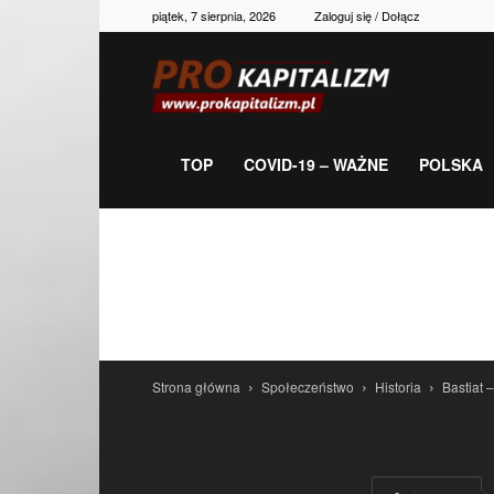
piątek, 7 sierpnia, 2026
Zaloguj się / Dołącz
Prokapitalizm,
gospodarka,
TOP
COVID-19 – WAŻNE
POLSKA
polityka,
historia,
Strona główna
Społeczeństwo
Historia
Bastiat 
newsy