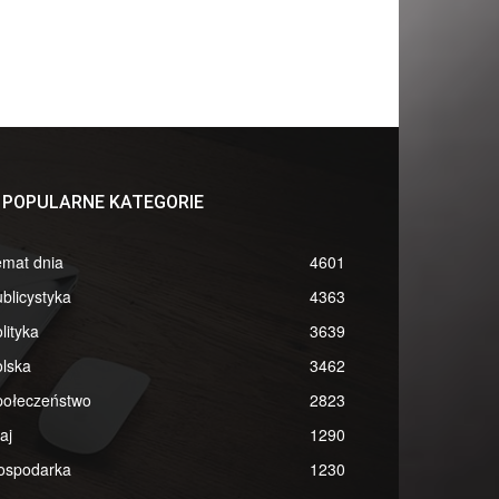
POPULARNE KATEGORIE
emat dnia
4601
blicystyka
4363
lityka
3639
lska
3462
połeczeństwo
2823
aj
1290
ospodarka
1230