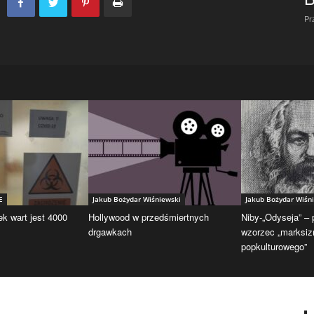
Pr
E
Jakub Bożydar Wiśniewski
Jakub Bożydar Wiśn
ek wart jest 4000
Hollywood w przedśmiertnych
Niby-„Odyseja” –
drgawkach
wzorzec „marksi
popkulturowego”