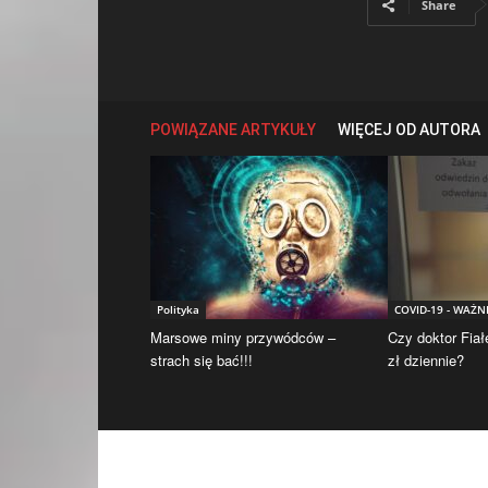
Share
POWIĄZANE ARTYKUŁY
WIĘCEJ OD AUTORA
Polityka
COVID-19 - WAŻN
Marsowe miny przywódców –
Czy doktor Fiał
strach się bać!!!
zł dziennie?