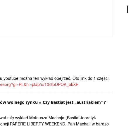
 youtube można ten wykład obejrzeć. Oto link do 1 części
fereorg?gl=PL&hl=pl#p/u/10/9oDPOK_bkXE
ków wolnego rynku » Czy Bastiat jest „austriakiem” ?
ował mię wykład Mateusza Machaja „Bastiat-teoretyk
erencji PAFERE LIBERTY WEEKEND. Pan Machaj, w bardzo