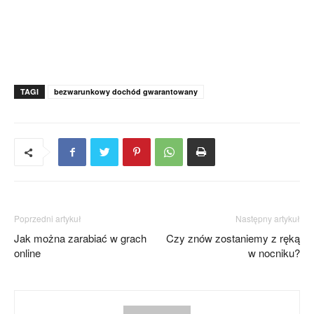
TAGI
bezwarunkowy dochód gwarantowany
Poprzedni artykuł
Następny artykuł
Jak można zarabiać w grach
Czy znów zostaniemy z ręką
online
w nocniku?