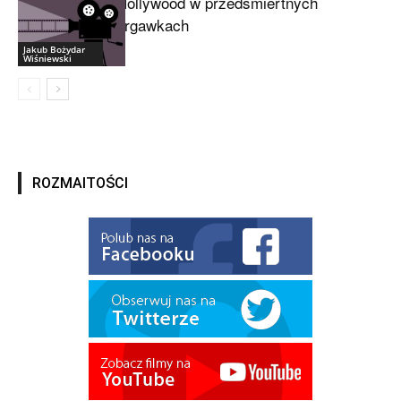
Hollywood w przedśmiertnych
drgawkach
Jakub Bożydar
Wiśniewski
ROZMAITOŚCI