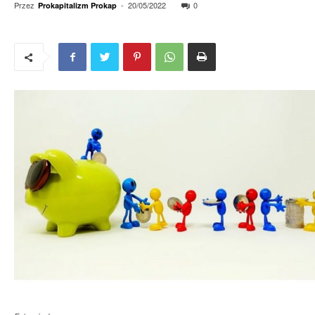
Przez
-
20/05/2022
0
Prokapitalizm Prokap