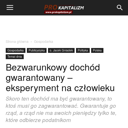
Strona główna
Gospodarka
Gospodarka
Publicystyka
o. Jacek Gniadek
Polityka
Polska
Temat dnia
Bezwarunkowy dochód
gwarantowany –
eksperyment na człowieku
Skoro ten dochód ma być gwarantowany, to
ktoś musi go zagwarantować. Gwarantuje go
rząd, a rząd nie ma swoich pieniędzy tylko te,
które odbierze podatnikom