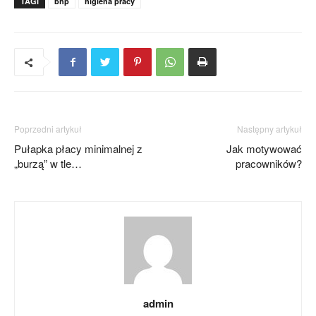
TAGI
bhp
higiena pracy
Poprzedni artykuł
Następny artykuł
Pułapka płacy minimalnej z
Jak motywować
„burzą” w tle…
pracowników?
admin