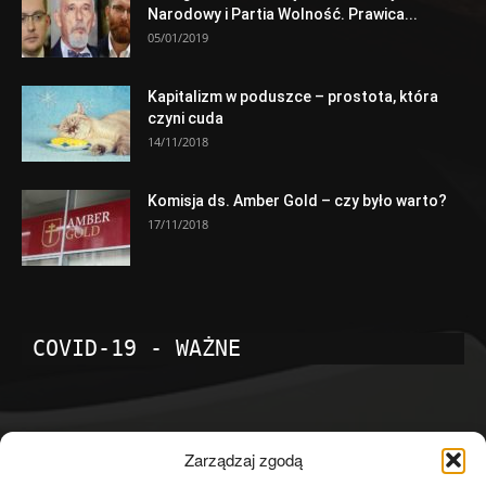
Narodowy i Partia Wolność. Prawica...
05/01/2019
Kapitalizm w poduszce – prostota, która
czyni cuda
14/11/2018
Komisja ds. Amber Gold – czy było warto?
17/11/2018
COVID-19 - WAŻNE
POPULARNE KATEGORIE
Zarządzaj zgodą