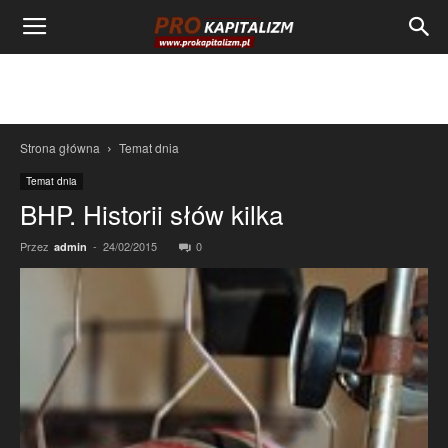
Strona główna
Temat dnia
Temat dnia
BHP. Historii słów kilka
Przez
-
24/02/2015
0
admin