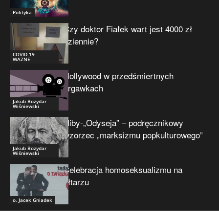
Polityka
Czy doktor Fiałek wart jest 4000 zł
dziennie?
COVID-19 -
WAŻNE
Hollywood w przedśmiertnych
drgawkach
Jakub Bożydar
Wiśniewski
Niby-„Odyseja” – podręcznikowy
wzorzec „marksizmu popkulturowego”
Jakub Bożydar
Wiśniewski
Celebracja homoseksualizmu na
ołtarzu
o. Jacek Gniadek