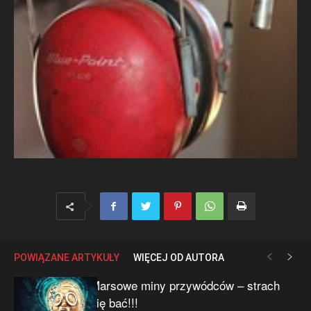
POWIĄZANE ARTYKUŁY
WIĘCEJ OD AUTORA
Marsowe miny przywódców – strach
się bać!!!