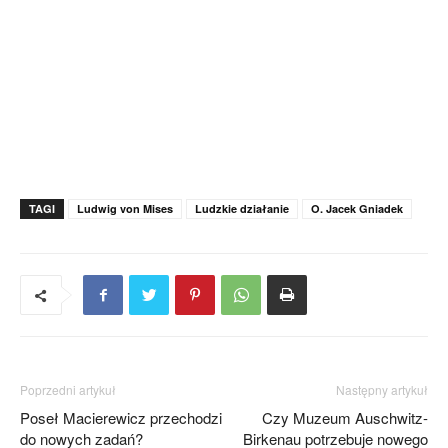
TAGI
Ludwig von Mises
Ludzkie działanie
O. Jacek Gniadek
Poprzedni artykuł
Następny artykuł
Poseł Macierewicz przechodzi
Czy Muzeum Auschwitz-
do nowych zadań?
Birkenau potrzebuje nowego