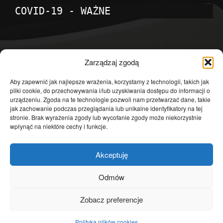
COVID-19 - WAŻNE
POPULARNE KATEGORIE
Zarządzaj zgodą
Temat dnia
4601
Aby zapewnić jak najlepsze wrażenia, korzystamy z technologii, takich jak
pliki cookie, do przechowywania i/lub uzyskiwania dostępu do informacji o
Publicystyka
4363
urządzeniu. Zgoda na te technologie pozwoli nam przetwarzać dane, takie
jak zachowanie podczas przeglądania lub unikalne identyfikatory na tej
Polityka
3639
stronie. Brak wyrażenia zgody lub wycofanie zgody może niekorzystnie
Polska
3462
wpłynąć na niektóre cechy i funkcje.
Społeczeństwo
2823
Akceptuję
Kraj
1290
Gospodarka
1230
Odmów
Europa
866
Zobacz preferencje
Świat
595
Polityka plików cookies