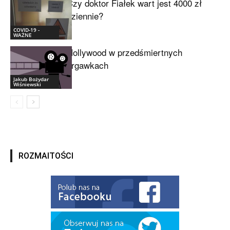
Czy doktor Fiałek wart jest 4000 zł
dziennie?
COVID-19 -
WAŻNE
Hollywood w przedśmiertnych
drgawkach
Jakub Bożydar
Wiśniewski
ROZMAITOŚCI