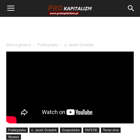
Strona główna
Publicystyka
o. Jacek Gniadek
Publicystyka
o. Jacek Gniadek
Gospodarka
PAFERE
Temat dnia
Wywiad