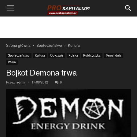
Strona główna
Społeczeństwo
Kultura
Społeczeństwo
Kultura
Obyczaje
Polska
Publicystyka
Temat dnia
Wiara
Bojkot Demona trwa
Przez
-
17/08/2012
9
admin