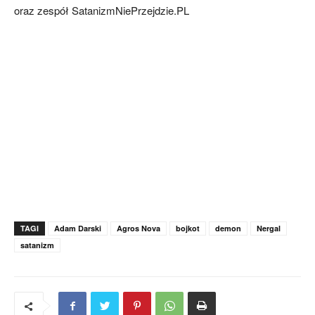
oraz zespół SatanizmNiePrzejdzie.PL
TAGI
Adam Darski
Agros Nova
bojkot
demon
Nergal
satanizm