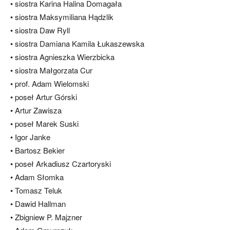
• siostra Karina Halina Domagała
• siostra Maksymiliana Hądzlik
• siostra Daw Ryll
• siostra Damiana Kamila Łukaszewska
• siostra Agnieszka Wierzbicka
• siostra Małgorzata Cur
• prof. Adam Wielomski
• poseł Artur Górski
• Artur Zawisza
• poseł Marek Suski
• Igor Janke
• Bartosz Bekier
• poseł Arkadiusz Czartoryski
• Adam Słomka
• Tomasz Teluk
• Dawid Hallman
• Zbigniew P. Majzner