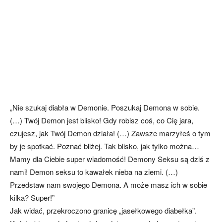
„Nie szukaj diabła w Demonie. Poszukaj Demona w sobie.
(…) Twój Demon jest blisko! Gdy robisz coś, co Cię jara,
czujesz, jak Twój Demon działa! (…) Zawsze marzyłeś o tym
by je spotkać. Poznać bliżej. Tak blisko, jak tylko można…
Mamy dla Ciebie super wiadomość! Demony Seksu są dziś z
nami! Demon seksu to kawałek nieba na ziemi. (…)
Przedstaw nam swojego Demona. A może masz ich w sobie
kilka? Super!”
Jak widać, przekroczono granicę „jasełkowego diabełka”.