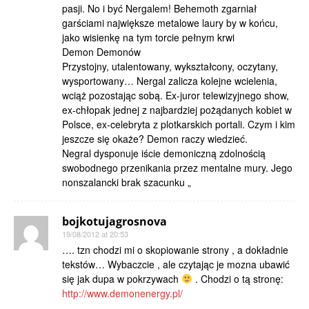
pasji. No i być Nergalem! Behemoth zgarniał
garściami największe metalowe laury by w końcu,
jako wisienkę na tym torcie pełnym krwi
Demon Demonów
Przystojny, utalentowany, wykształcony, oczytany,
wysportowany… Nergal zalicza kolejne wcielenia,
wciąż pozostając sobą. Ex-juror telewizyjnego show,
ex-chłopak jednej z najbardziej pożądanych kobiet w
Polsce, ex-celebryta z plotkarskich portali. Czym i kim
jeszcze się okaże? Demon raczy wiedzieć.
Negral dysponuje iście demoniczną zdolnością
swobodnego przenikania przez mentalne mury. Jego
nonszalancki brak szacunku „
bojkotujagrosnova
19/08/2012 at 20:53
…. tzn chodzi mi o skopiowanie strony , a dokładnie
tekstów… Wybaczcie , ale czytając je mozna ubawić
się jak dupa w pokrzywach
. Chodzi o tą stronę:
http://www.demonenergy.pl/