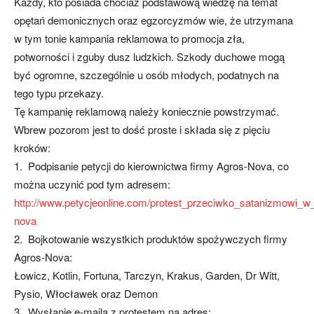
Każdy, kto posiada chociaż podstawową wiedzę na temat
opętań demonicznych oraz egzorcyzmów wie, że utrzymana
w tym tonie kampania reklamowa to promocja zła,
potworności i zguby dusz ludzkich. Szkody duchowe mogą
być ogromne, szczególnie u osób młodych, podatnych na
tego typu przekazy.
Tę kampanię reklamową należy koniecznie powstrzymać.
Wbrew pozorom jest to dość proste i składa się z pięciu
kroków:
1. Podpisanie petycji do kierownictwa firmy Agros-Nova, co
można uczynić pod tym adresem:
http://www.petycjeonline.com/protest_przeciwko_satanizmowi_
nova
2. Bojkotowanie wszystkich produktów spożywczych firmy
Agros-Nova:
Łowicz, Kotlin, Fortuna, Tarczyn, Krakus, Garden, Dr Witt,
Pysio, Włocławek oraz Demon
3. Wysłanie e-maila z protestem na adres: