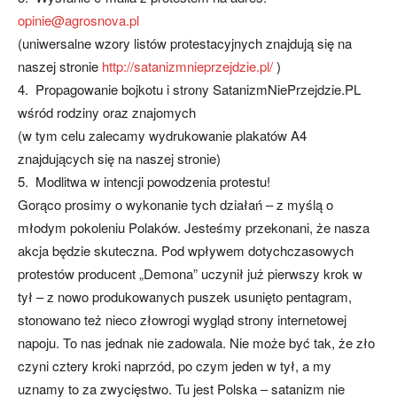
opinie@agrosnova.pl
(uniwersalne wzory listów protestacyjnych znajdują się na
naszej stronie
http://satanizmnieprzejdzie.pl/
)
4. Propagowanie bojkotu i strony SatanizmNiePrzejdzie.PL
wśród rodziny oraz znajomych
(w tym celu zalecamy wydrukowanie plakatów A4
znajdujących się na naszej stronie)
5. Modlitwa w intencji powodzenia protestu!
Gorąco prosimy o wykonanie tych działań – z myślą o
młodym pokoleniu Polaków. Jesteśmy przekonani, że nasza
akcja będzie skuteczna. Pod wpływem dotychczasowych
protestów producent „Demona” uczynił już pierwszy krok w
tył – z nowo produkowanych puszek usunięto pentagram,
stonowano też nieco złowrogi wygląd strony internetowej
napoju. To nas jednak nie zadowala. Nie może być tak, że zło
czyni cztery kroki naprzód, po czym jeden w tył, a my
uznamy to za zwycięstwo. Tu jest Polska – satanizm nie