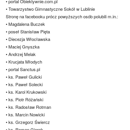
• portal Obiektywnie.com.pl
• Towarzystwo Gimnastyczne Sokół w Lublinie
Stronę na facebooku prócz powyższych osób polubili m.in.:
• Magdalena Buczek
• poseł Stanisław Pięta
• Diecezja Włocławska
• Maciej Gnyszka
• Andrzej Melak
• Krucjata Młodych
• portal Sanctus.pl
• ks. Paweł Gulicki
• ks. Paweł Solecki
• ks. Karol Krukowski
• ks. Piotr Różański
• ks. Radosław Rotman
• ks. Marcin Nowicki
• ks. Grzegorz Świercz
• ks. Roman Gierek