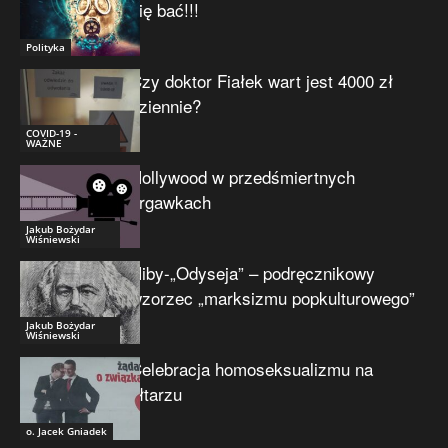
się bać!!!
Polityka
Czy doktor Fiałek wart jest 4000 zł
dziennie?
COVID-19 -
WAŻNE
Hollywood w przedśmiertnych
drgawkach
Jakub Bożydar
Wiśniewski
Niby-„Odyseja” – podręcznikowy
wzorzec „marksizmu popkulturowego”
Jakub Bożydar
Wiśniewski
Celebracja homoseksualizmu na
ołtarzu
o. Jacek Gniadek