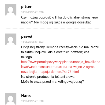
pitter
18/08/2012 at 15:46
Czy można poprosić o linka do oficjalnej strony tego
napoju? Nie mogę się jakoś w google doszukać.
paweł
18/08/2012 at 16:23
Oficjalnej strony Demona rzeczywiście nie ma. Może
to skutek bojkotu. Ale z ostatnich newsów, coś
takiego…
http://www.portalspozywczy.pl/inne/napoje_bezalkoho
lowe/wiadomosci/internauci-ida-na-wojne-z-agros-
nova-bojkot-napoju-demon,74175.html
Na stronie producenta też ani słowa.
Może to cisza przed marketingową burzą?
Hans
19/08/2012 at 12:40