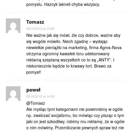
pomyslu. Hazcyk lakneli chyba wszyscy.
Tomasz
03/10/2012 at 13:06
Nie ważne jak się mówi, źle czy dobrze, ważne aby
się wogóle mówiło. Niech zgadnę – wydając
niewielkie pieniążki na marketing, firma Agros-Nova
otrzyma ogromny kawałek toru udekorowany
reklamą szeptaną wszystkich co to są „ANTY”. I
niekoniecznie będzie to krwawy tort. Brawo za
pomysł!
paweł
03/10/2012 at 14:00
@Tomasz
Ale myśląc tymi kategoriami nie powinniśmy w ogóle
np. zwalczać socjalizmu, bo mówiąc czy pisząc o tym
jaki on jest szkodliwy, robimy mu reklamę, że w ogóle
o nim mówimy. Przemilczanie pewnych spraw też nie