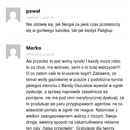
paweł
19/08/2012 at 21:26
Nie zdziwię się, jak Nergal za jakiś czas przeistoczy
się w gorliwego katolika, tak jak kiedyś Paligłup
Marko
19/08/2012 at 23:28
Ale przeciez to jest wolny rynek! I kazdy moze robic
to co chce, ma wolnosc, sami o to tutaj walczycie!!!!
O co zatem cale te kruszenie kopii? Zabawne, ze
temat wody gazowanej w puszce z podobizna syncia
jakiegos elemntu z Bandy Oszustow wywolal w ogole
dyskusje, a sprawy naprawde zasadnicze sa
pomijane, nie ma pod nimi merytorycznej dyskusji, za
to produkuje sie paru przyglupawych agentow, na co
wlasciciel portalu w ogole nie reague. Natomiast z
wielkim zaangazowaniem walczy z niczym. Swoja
droga: swietny sposob na zakamuflowana reklame
ten caly „halas przeciwko”. Gratulacje dla tworcy