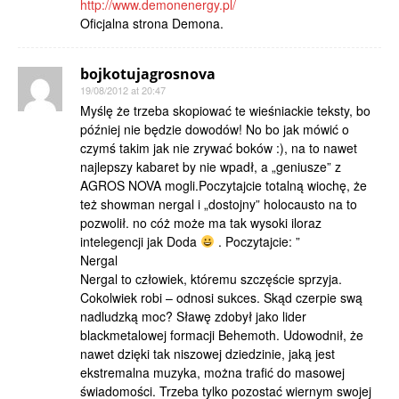
http://www.demonenergy.pl/
Oficjalna strona Demona.
bojkotujagrosnova
19/08/2012 at 20:47
Myślę że trzeba skopiować te wieśniackie teksty, bo
później nie będzie dowodów! No bo jak mówić o
czymś takim jak nie zrywać boków :), na to nawet
najlepszy kabaret by nie wpadł, a „geniusze” z
AGROS NOVA mogli.Poczytajcie totalną wiochę, że
też showman nergal i „dostojny” holocausto na to
pozwolił. no cóż może ma tak wysoki iloraz
intelegencji jak Doda
. Poczytajcie: ”
Nergal
Nergal to człowiek, któremu szczęście sprzyja.
Cokolwiek robi – odnosi sukces. Skąd czerpie swą
nadludzką moc? Sławę zdobył jako lider
blackmetalowej formacji Behemoth. Udowodnił, że
nawet dzięki tak niszowej dziedzinie, jaką jest
ekstremalna muzyka, można trafić do masowej
świadomości. Trzeba tylko pozostać wiernym swojej