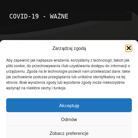
COVID-19 - WAŻNE
POPULARNE KATEGORIE
Zarządzaj zgodą
Temat dnia
4601
Aby zapewnić jak najlepsze wrażenia, korzystamy z technologii, takich jak
pliki cookie, do przechowywania i/lub uzyskiwania dostępu do informacji o
Publicystyka
4363
urządzeniu. Zgoda na te technologie pozwoli nam przetwarzać dane, takie
jak zachowanie podczas przeglądania lub unikalne identyfikatory na tej
Polityka
3639
stronie. Brak wyrażenia zgody lub wycofanie zgody może niekorzystnie
Polska
3462
wpłynąć na niektóre cechy i funkcje.
Społeczeństwo
2823
Akceptuję
Kraj
1290
Gospodarka
1230
Odmów
Europa
866
Zobacz preferencje
Świat
595