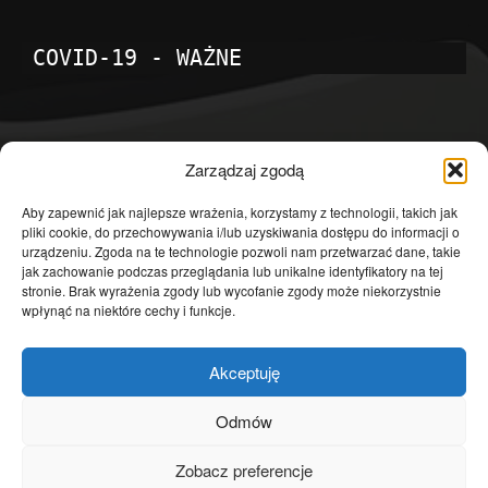
COVID-19 - WAŻNE
POPULARNE KATEGORIE
Zarządzaj zgodą
Temat dnia
4601
Aby zapewnić jak najlepsze wrażenia, korzystamy z technologii, takich jak
pliki cookie, do przechowywania i/lub uzyskiwania dostępu do informacji o
Publicystyka
4363
urządzeniu. Zgoda na te technologie pozwoli nam przetwarzać dane, takie
jak zachowanie podczas przeglądania lub unikalne identyfikatory na tej
Polityka
3639
stronie. Brak wyrażenia zgody lub wycofanie zgody może niekorzystnie
Polska
3462
wpłynąć na niektóre cechy i funkcje.
Społeczeństwo
2823
Akceptuję
Kraj
1290
Gospodarka
1230
Odmów
Europa
866
Zobacz preferencje
Świat
595