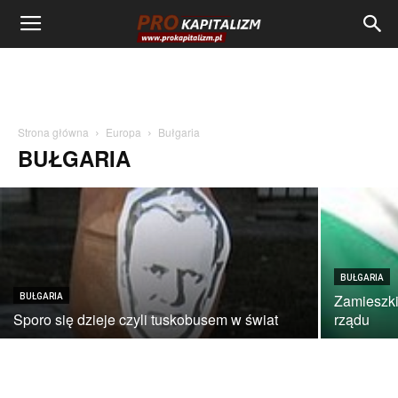
BUŁGARIA
Międzyczteromorze, czyli Polak, Bułgar –
dwa bratanki
Strona główna
Europa
Bułgaria
BUŁGARIA
admin
-
03/09/2018
BUŁGARIA
Zamieszki
BUŁGARIA
Sporo się dzieje czyli tuskobusem w świat
rządu