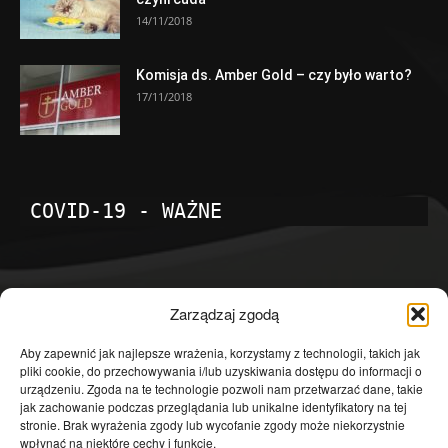
14/11/2018
Komisja ds. Amber Gold – czy było warto?
17/11/2018
COVID-19 - WAŻNE
POPULARNE KATEGORIE
Zarządzaj zgodą
Temat dnia
4601
Aby zapewnić jak najlepsze wrażenia, korzystamy z technologii, takich jak
pliki cookie, do przechowywania i/lub uzyskiwania dostępu do informacji o
Publicystyka
4363
urządzeniu. Zgoda na te technologie pozwoli nam przetwarzać dane, takie
jak zachowanie podczas przeglądania lub unikalne identyfikatory na tej
Polityka
3639
stronie. Brak wyrażenia zgody lub wycofanie zgody może niekorzystnie
Polska
3462
wpłynąć na niektóre cechy i funkcje.