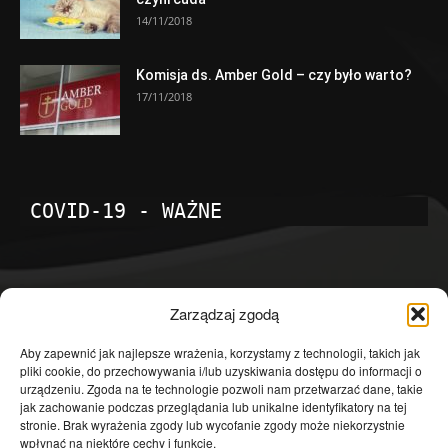
14/11/2018
Komisja ds. Amber Gold – czy było warto?
17/11/2018
COVID-19 - WAŻNE
POPULARNE KATEGORIE
Zarządzaj zgodą
Temat dnia
4601
Aby zapewnić jak najlepsze wrażenia, korzystamy z technologii, takich jak
pliki cookie, do przechowywania i/lub uzyskiwania dostępu do informacji o
Publicystyka
4363
urządzeniu. Zgoda na te technologie pozwoli nam przetwarzać dane, takie
jak zachowanie podczas przeglądania lub unikalne identyfikatory na tej
Polityka
3639
stronie. Brak wyrażenia zgody lub wycofanie zgody może niekorzystnie
Polska
3462
wpłynąć na niektóre cechy i funkcje.