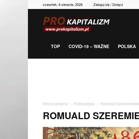
czwartek, 6 sierpnia, 2026
Zaloguj się / Dołącz
Prokapitalizm,
gospodarka,
TOP
COVID-19 – WAŻNE
POLSKA
polityka,
historia,
Strona główna
Publicystyka
Romuald Szeremietie
ROMUALD SZEREMI
newsy