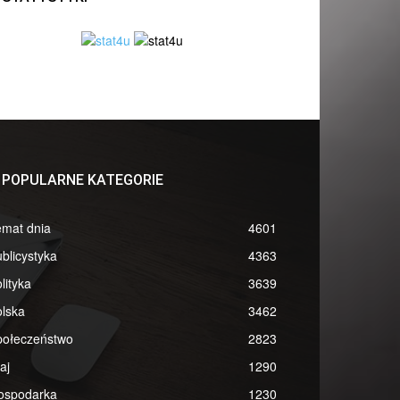
POPULARNE KATEGORIE
emat dnia
4601
blicystyka
4363
lityka
3639
lska
3462
połeczeństwo
2823
aj
1290
ospodarka
1230