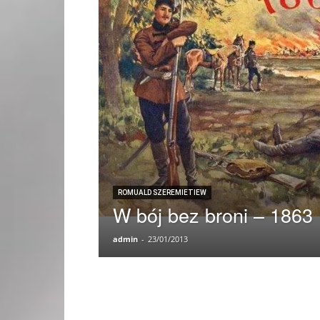
ROMUALD SZEREMIETIEW
W bój bez broni – 1863
admin
-
23/01/2013