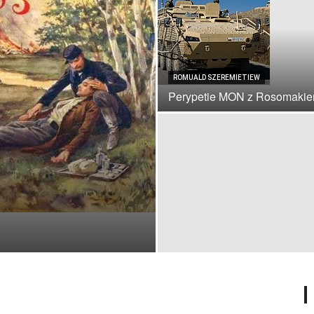
ROMUALD SZEREMIETIEW
Perypetie MON z Rosomaki