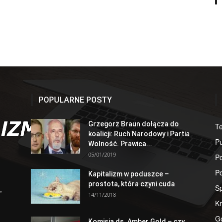
POPULARNE POSTY
Grzegorz Braun dołącza do
T
koalicji: Ruch Narodowy i Partia
Pu
Wolność. Prawica...
05/01/2019
Po
Po
Kapitalizm w poduszce –
prostota, która czyni cuda
S
,
14/11/2018
Kr
G
Komisja ds. Amber Gold – czy