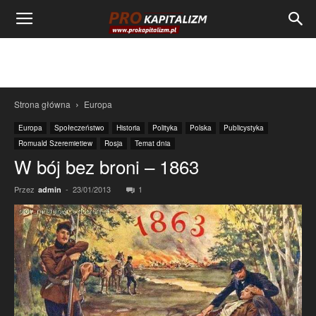
Strona główna
Europa
Europa
Społeczeństwo
Historia
Polityka
Polska
Publicystyka
Romuald Szeremietiew
Rosja
Temat dnia
W bój bez broni – 1863
Przez
-
23/01/2013
1
admin