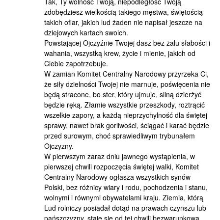
Tak, Ty wolność Twoją, niepodległość Twoją
zdobędziesz wielkością takiego męstwa, świętością
takich ofiar, jakich lud żaden nie napisał jeszcze na
dziejowych kartach swoich.
Powstającej Ojczyźnie Twojej dasz bez żalu słabości i
wahania, wszystką krew, życie i mienie, jakich od
Ciebie zapotrzebuje.
W zamian Komitet Centralny Narodowy przyrzeka Ci,
że siły dzielności Twojej nie marnuje, poświęcenia nie
będą stracone, bo ster, który ujmuje, silną dzierżyć
będzie ręką. Złamie wszystkie przeszkody, roztrącić
wszelkie zapory, a każdą nieprzychylność dla świętej
sprawy, nawet brak gorliwości, ściągać i karać będzie
przed surowym, choć sprawiedliwym trybunałem
Ojczyzny.
W pierwszym zaraz dniu jawnego wystąpienia, w
pierwszej chwili rozpoczęcia świętej walki, Komitet
Centralny Narodowy ogłasza wszystkich synów
Polski, bez różnicy wiary i rodu, pochodzenia i stanu,
wolnymi i równymi obywatelami kraju. Ziemia, którą
Lud rolniczy posiadał dotąd na prawach czynszu lub
pańszczyzny, staje się od tej chwili bezwarunkową