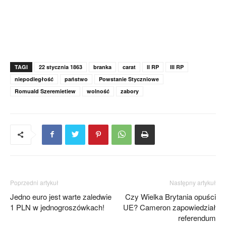
TAGI
22 stycznia 1863
branka
carat
II RP
III RP
niepodległość
państwo
Powstanie Styczniowe
Romuald Szeremietiew
wolność
zabory
Poprzedni artykuł
Następny artykuł
Jedno euro jest warte zaledwie
Czy Wielka Brytania opuści
1 PLN w jednogroszówkach!
UE? Cameron zapowiedział
referendum