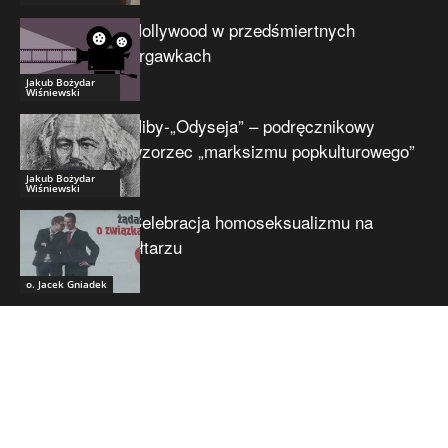
Hollywood w przedśmiertnych
drgawkach
Jakub Bożydar
Wiśniewski
Niby-„Odyseja” – podręcznikowy
wzorzec „marksizmu popkulturowego”
Jakub Bożydar
Wiśniewski
Celebracja homoseksualizmu na
ołtarzu
o. Jacek Gniadek