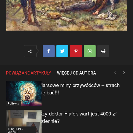
POWIĄZANE ARTYKUŁY
WIĘCEJ OD AUTORA
Marsowe miny przywódców – strach
się bać!!!
Polityka
Czy doktor Fiałek wart jest 4000 zł
dziennie?
COVID-19 -
WAŻNE