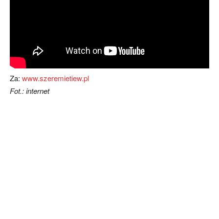
Za:
www.szeremietiew.pl
Fot.: internet