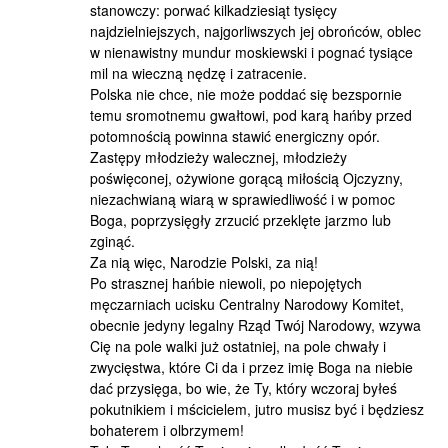
stanowczy: porwać kilkadziesiąt tysięcy
najdzielniejszych, najgorliwszych jej obrońców, oblec
w nienawistny mundur moskiewski i pognać tysiące
mil na wieczną nędzę i zatracenie.
Polska nie chce, nie może poddać się bezspornie
temu sromotnemu gwałtowi, pod karą hańby przed
potomnością powinna stawić energiczny opór.
Zastępy młodzieży walecznej, młodzieży
poświęconej, ożywione gorącą miłością Ojczyzny,
niezachwianą wiarą w sprawiedliwość i w pomoc
Boga, poprzysięgły zrzucić przeklęte jarzmo lub
zginąć.
Za nią więc, Narodzie Polski, za nią!
Po strasznej hańbie niewoli, po niepojętych
męczarniach ucisku Centralny Narodowy Komitet,
obecnie jedyny legalny Rząd Twój Narodowy, wzywa
Cię na pole walki już ostatniej, na pole chwały i
zwycięstwa, które Ci da i przez imię Boga na niebie
dać przysięga, bo wie, że Ty, który wczoraj byłeś
pokutnikiem i mścicielem, jutro musisz być i będziesz
bohaterem i olbrzymem!