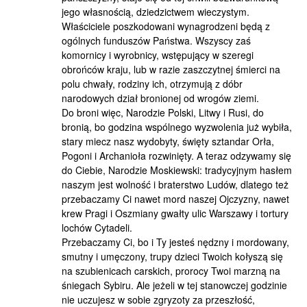
jego własnością, dziedzictwem wieczystym.
Właściciele poszkodowani wynagrodzeni będą z
ogólnych funduszów Państwa. Wszyscy zaś
komornicy i wyrobnicy, wstępujący w szeregi
obrońców kraju, lub w razie zaszczytnej śmierci na
polu chwały, rodziny ich, otrzymują z dóbr
narodowych dział bronionej od wrogów ziemi.
Do broni więc, Narodzie Polski, Litwy i Rusi, do
bronią, bo godzina wspólnego wyzwolenia już wybiła,
stary miecz nasz wydobyty, święty sztandar Orła,
Pogoni i Archanioła rozwinięty. A teraz odzywamy się
do Ciebie, Narodzie Moskiewski: tradycyjnym hasłem
naszym jest wolność i braterstwo Ludów, dlatego też
przebaczamy Ci nawet mord naszej Ojczyzny, nawet
krew Pragi i Oszmiany gwałty ulic Warszawy i tortury
lochów Cytadeli.
Przebaczamy Ci, bo i Ty jesteś nędzny i mordowany,
smutny i umęczony, trupy dzieci Twoich kołyszą się
na szubienicach carskich, prorocy Twoi marzną na
śniegach Sybiru. Ale jeżeli w tej stanowczej godzinie
nie uczujesz w sobie zgryzoty za przeszłość,