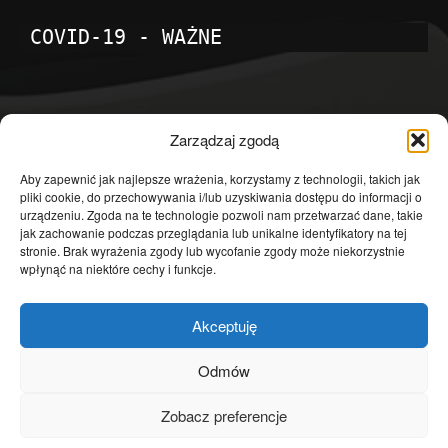
COVID-19 - WAŻNE
POPULARNE KATEGORIE
Zarządzaj zgodą
Temat dnia
4601
Aby zapewnić jak najlepsze wrażenia, korzystamy z technologii, takich jak
pliki cookie, do przechowywania i/lub uzyskiwania dostępu do informacji o
Publicystyka
4363
urządzeniu. Zgoda na te technologie pozwoli nam przetwarzać dane, takie
jak zachowanie podczas przeglądania lub unikalne identyfikatory na tej
Polityka
3639
stronie. Brak wyrażenia zgody lub wycofanie zgody może niekorzystnie
Polska
3462
wpłynąć na niektóre cechy i funkcje.
Społeczeństwo
2823
Akceptuję
Kraj
1290
Gospodarka
1230
Odmów
Europa
866
Zobacz preferencje
Świat
595