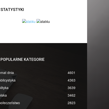
STATYSTYKI
POPULARNE KATEGORIE
emat dnia
4601
blicystyka
4363
lityka
3639
lska
3462
połeczeństwo
2823