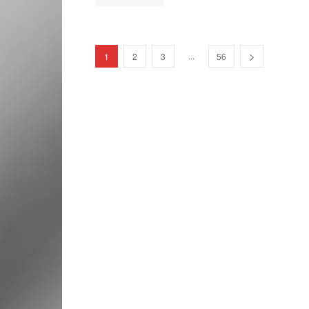
...
1
2
3
56