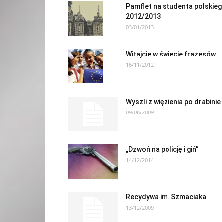
Pamflet na studenta polskie
2012/2013
03/01/2013
Witajcie w świecie frazesów
16/11/2012
Wyszli z więzienia po drabinie
09/08/2009
„Dzwoń na policję i giń”
14/12/2014
Recydywa im. Szmaciaka
13/12/2009