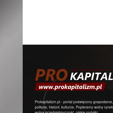
Prokapitalizm.pl - portal poświęcony gospodarce,
polityce, historii, kulturze. Popieramy wolny rynek
wolną przedsiębiorczość, niskie podatki.