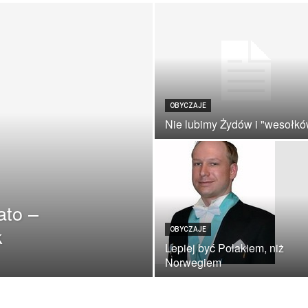
OBYCZAJE
Nie lubimy Żydów i "wesołkó
ato –
k
OBYCZAJE
Lepiej być Polakiem, niż
Norwegiem