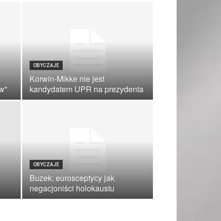
OBYCZAJE
Korwin-Mikke nie jest
w"
kandydatem UPR na prezydenta
OBYCZAJE
Buzek: eurosceptycy jak
negacjoniści holokaustu