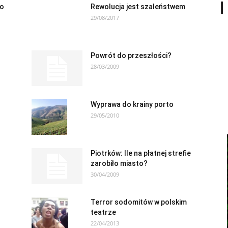
go
Rewolucja jest szaleństwem
29/08/2017
Powrót do przeszłości?
28/03/2009
Wyprawa do krainy porto
29/05/2010
Piotrków: Ile na płatnej strefie
zarobiło miasto?
30/04/2009
Terror sodomitów w polskim
teatrze
22/04/2013