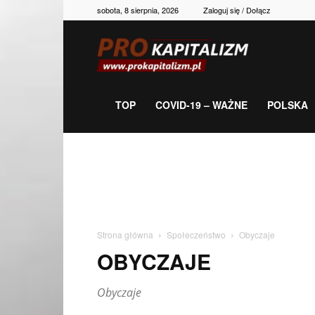
sobota, 8 sierpnia, 2026
Zaloguj się / Dołącz
Prokapitalizm,
gospodarka,
TOP
COVID-19 – WAŻNE
POLSKA
polityka,
historia,
Strona główna
Społeczeństwo
Obyczaje
OBYCZAJE
newsy
Obyczaje