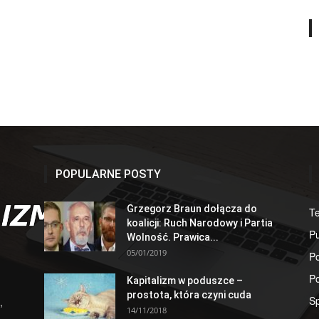
POPULARNE POSTY
Grzegorz Braun dołącza do
T
koalicji: Ruch Narodowy i Partia
Pu
Wolność. Prawica...
05/01/2019
Po
Po
Kapitalizm w poduszce –
prostota, która czyni cuda
S
,
14/11/2018