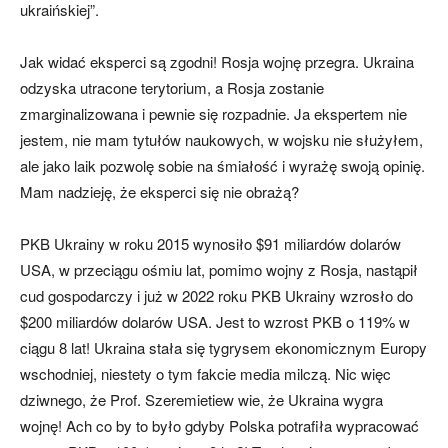
ukraińskiej”.
Jak widać eksperci są zgodni! Rosja wojnę przegra. Ukraina
odzyska utracone terytorium, a Rosja zostanie
zmarginalizowana i pewnie się rozpadnie. Ja ekspertem nie
jestem, nie mam tytułów naukowych, w wojsku nie służyłem,
ale jako laik pozwolę sobie na śmiałość i wyrażę swoją opinię.
Mam nadzieję, że eksperci się nie obrażą?
PKB Ukrainy w roku 2015 wynosiło $91 miliardów dolarów
USA, w przeciągu ośmiu lat, pomimo wojny z Rosja, nastąpił
cud gospodarczy i już w 2022 roku PKB Ukrainy wzrosło do
$200 miliardów dolarów USA. Jest to wzrost PKB o 119% w
ciągu 8 lat! Ukraina stała się tygrysem ekonomicznym Europy
wschodniej, niestety o tym fakcie media milczą. Nic więc
dziwnego, że Prof. Szeremietiew wie, że Ukraina wygra
wojnę! Ach co by to było gdyby Polska potrafiła wypracować