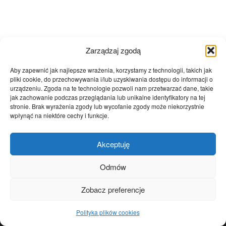
Zarządzaj zgodą
STATYSTYKI
Aby zapewnić jak najlepsze wrażenia, korzystamy z technologii, takich jak
pliki cookie, do przechowywania i/lub uzyskiwania dostępu do informacji o
urządzeniu. Zgoda na te technologie pozwoli nam przetwarzać dane, takie
jak zachowanie podczas przeglądania lub unikalne identyfikatory na tej
stronie. Brak wyrażenia zgody lub wycofanie zgody może niekorzystnie
wpłynąć na niektóre cechy i funkcje.
Akceptuję
Odmów
Zobacz preferencje
Prokapitalizm.pl - portal poświęcony gospodarce, polityce,
Polityka plików cookies
historii, kulturze. Popieramy wolny rynek, wolną