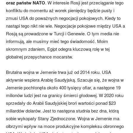
oraz państw NATO
. W interesie Rosji jest przeciąganie tego
konfliktu do momentu aż worek pieniędzy będzie pusty i
zmusi USA do poważnych negocjacji pokojowych. Kiedy to
nastąpi tego nikt nie wie. Negocjacje pokojowe między USA a
Rosją są prowadzone w Turcji i Genewie. O tym media nie
informują, ale musimy mieć tego świadomość. Moim
skromnym zdaniem, Egipt odegra kluczową rolę w tej
globalnej przepychance mocarstw.
Brutalna wojna w Jemenie trwa już od 2014 roku. USA
aktywnie wspiera Arabię Saudyjską. Szacuje się, że wojna w
Jemenie pochłonęła około 400 tysięcy ofiar, a następne 19
milionów ludzi jest na granicy śmierci głodowej. W 2020 roku
sprzedały do Arabii Saudyjskiej broń wartości ponad $23
miliardów dolarów. Jest to następna studnia bez dna, którą
sobie wykopały Stany Zjednoczone. Wojna w Jemenie ma
olbrzymi wpływ na moce produkcyjne kompleksu obronnego