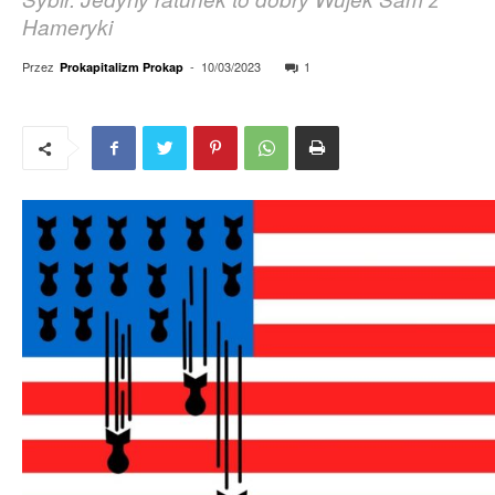
Hameryki
Przez
-
10/03/2023
1
Prokapitalizm Prokap