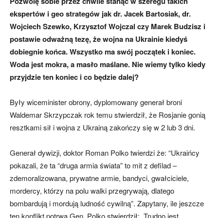
Pozwolę sobie przez chwile stanąć w szeregu takich
ekspertów i geo strategów jak dr. Jacek Bartosiak, dr.
Wojciech Szewko, Krzysztof Wojczal czy Marek Budzisz i
postawie odważną tezę, że wojna na Ukrainie kiedyś
dobiegnie końca. Wszystko ma swój początek i koniec.
Woda jest mokra, a masło maślane. Nie wiemy tylko kiedy
przyjdzie ten koniec i co będzie dalej?
Były wiceminister obrony, dyplomowany generał broni
Waldemar Skrzypczak rok temu stwierdził, że Rosjanie gonią
resztkami sił i wojna z Ukrainą zakończy się w 2 lub 3 dni.
Generał dywizji, doktor Roman Polko twierdzi że: “Ukraińcy
pokazali, że ta “druga armia świata” to mit z defilad –
zdemoralizowana, prywatne armie, bandyci, gwałciciele,
mordercy, którzy na polu walki przegrywają, dlatego
bombardują i mordują ludność cywilną”. Zapytany, ile jeszcze
ten konflikt potrwa Gen. Polko stwierdził: „Trudno jest