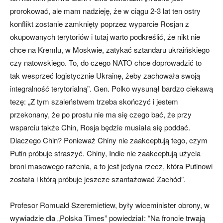
prorokować, ale mam nadzieję, że w ciągu 2-3 lat ten ostry
konflikt zostanie zamknięty poprzez wyparcie Rosjan z
okupowanych terytoriów i tutaj warto podkreślić, że nikt nie
chce na Kremlu, w Moskwie, zatykać sztandaru ukraińskiego
czy natowskiego. To, do czego NATO chce doprowadzić to
tak wesprzeć logistycznie Ukrainę, żeby zachowała swoją
integralność terytorialną”. Gen. Polko wysunął bardzo ciekawą
tezę: „Z tym szaleństwem trzeba skończyć i jestem
przekonany, że po prostu nie ma się czego bać, że przy
wsparciu także Chin, Rosja będzie musiała się poddać.
Dlaczego Chin? Ponieważ Chiny nie zaakceptują tego, czym
Putin próbuje straszyć. Chiny, Indie nie zaakceptują użycia
broni masowego rażenia, a to jest jedyna rzecz, która Putinowi
została i którą próbuje jeszcze szantażować Zachód”.
Profesor Romuald Szeremietiew, były wiceminister obrony, w
wywiadzie dla „Polska Times” powiedział: “Na froncie trwają