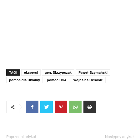
TAGI
eksperci
gen. Skrzypczak
Paweł Szymański
pomoc dla Ukrainy
pomoc USA
wojna na Ukrainie
Poprzedni artykuł
Następny artykuł