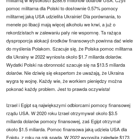
militarną w wysokości $288.6 milionów dolarów USA. Czyli
pomoc militarna dla Polski to dosłownie 0.57% pomocy
militarnej jaką USA udzieliła Ukrainie! Dla porównania, to
menele po libacji mają więcej alkoholu we krwi, a już o
rekordzistach w zalewaniu pały nie wspomnę. Ta rażąca
dysproporcja alokacji środków finansowych powinna dać wiele
do myślenia Polakom. Szacuje się, że Polska pomoc militarna
dla Ukrainy w 2022 wyniosła około $1.7 miliarda dolarów.
Wydatki Polski na obronność szacuje się na $13.5 miliarda
dolarów. Nie dziwię się ekspertom że uważają, że Ukraina
wygra tę wojnę. Każdy wie, że workiem pieniędzy można
pokonać każdy problem. Jest to prawda oczywista!
Izrael i Egipt są największymi odbiorcami pomocy finansowej
rządu USA. W 2020 roku Izrael otrzymywał około $3.5
miliarda dolarów pomocy finansowej, zaś Egipt otrzymał
około $1.5 miliarda. Pomoc finansowa jaką udziela USA dla
Egiptu, z roku na rok spada. W 2022 wynosiła zaledwie $173