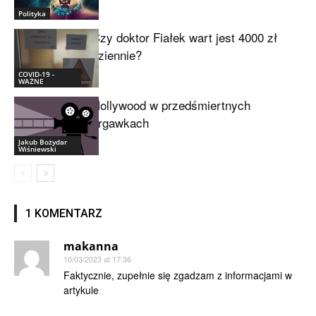
Polityka
Czy doktor Fiałek wart jest 4000 zł
dziennie?
COVID-19 -
WAŻNE
Hollywood w przedśmiertnych
drgawkach
Jakub Bożydar
Wiśniewski
1 KOMENTARZ
makanna
10/03/2023 at 17:36
Faktycznie, zupełnie się zgadzam z informacjami w
artykule