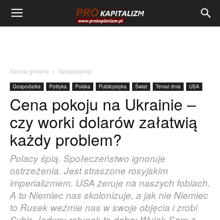
Strona główna
Gospodarka
Gospodarka
Polityka
Polska
Publicystyka
Świat
Temat dnia
USA
Cena pokoju na Ukrainie –
czy worki dolarów załatwią
każdy problem?
Polacy śpią. Społeczeństwo ignoruje
ostrzeżenia. Jest straszone rosyjskim
imperializmem. USA żeruje na naszych fobiach.
A to Niemiec nas skolonizuje, a jak nie Niemiec
to Rusek weźmie nas w swoje objęcia i zrobi
Sybir. Jedyny ratunek to dobry Wujek Sam z