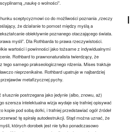
cyplinarną „naukę o wolności”.
chunku sceptycyzmowi co do możliwości poznania „rzeczy
eślający, że działanie to pomost między myślą a
zekształcanie obiektywnie poznanego otaczającego świata.
„prawa myśli”. Dla Rothbarda to prawa rzeczywistości.
lkie wartości i powinności jako tożsame z indywidualnymi
cenie. Rothbard to prawnonaturalista twierdzący, że
 z tego samego prakseologicznego rdzenia. Mises traktuje
awczo nieprzenikalne. Rothbard upatruje w najbardziej
h i przejawów metafizycznej pychy.
łusznie postrzegana jako jedynie (albo, znowu, aż)
go szersza intelektualna wizja wydaje się trafniej opisywać
kopie pod sobą dołki, i trafniej przedstawiać ogół źródeł
 przerwać tę spiralę autodestrukcji. Stąd można uznać, że
yśli, których dorobek jest nie tylko ponadczasowo