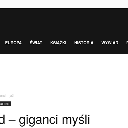
EUROPA
ŚWIAT
KSIĄŻKI
HISTORIA
WYWIAD
anci myśli
at dnia
d – giganci myśli