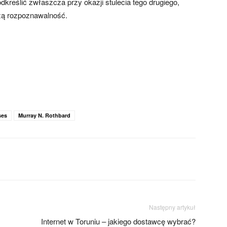
odkreślić zwłaszcza przy okazji stulecia tego drugiego,
zą rozpoznawalność.
ses
Murray N. Rothbard
Następny artykuł
Internet w Toruniu – jakiego dostawcę wybrać?