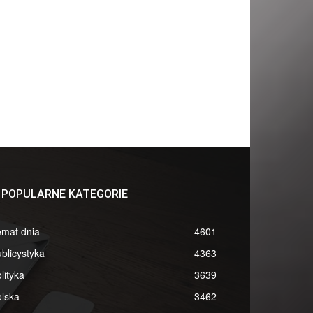
POPULARNE KATEGORIE
emat dnia
4601
blicystyka
4363
lityka
3639
lska
3462