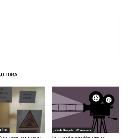
 AUTORA
WAŻNE
Jakub Bożydar Wiśniewski
iałek wart jest 4000 zł
Hollywood w przedśmiertnych