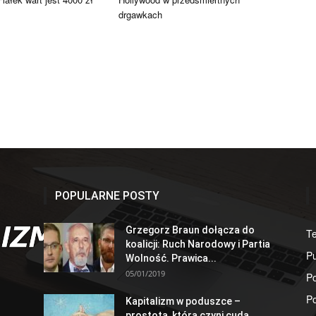
drgawkach
POPULARNE POSTY
Grzegorz Braun dołącza do
T
koalicji: Ruch Narodowy i Partia
Pu
Wolność. Prawica...
05/01/2019
Po
Po
Kapitalizm w poduszce –
prostota, która czyni cuda