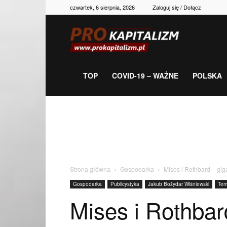
czwartek, 6 sierpnia, 2026
Zaloguj się / Dołącz
Prokapitalizm,
gospodarka,
TOP
COVID-19 – WAŻNE
POLSKA
polityka,
historia,
Strona główna
Gospodarka
Mises i Rothbard – gig
Gospodarka
Publicystyka
Jakub Bożydar Wiśniewski
Tem
newsy
Mises i Rothbar