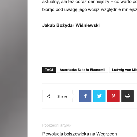
aktualny, ale też coraz cenniejszy – co warto p
biorąc pod uwagę jego wciąż względnie mniejs
Jakub Bożydar Wiśniewski
TAGI
Austriacka Szkoła Ekonomii
Ludwig von Mi
Share
Poprzedni artykuł
Rewolucja bolszewicka na Węgrzech