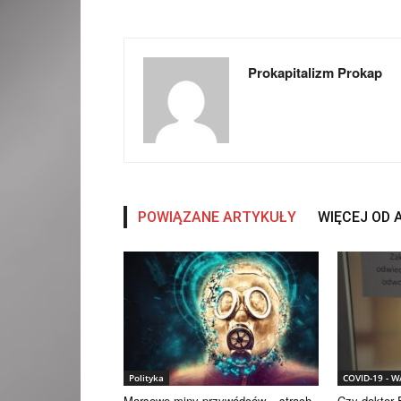
Prokapitalizm Prokap
POWIĄZANE ARTYKUŁY
WIĘCEJ OD
Polityka
COVID-19 - 
Marsowe miny przywódców – strach
Czy doktor F