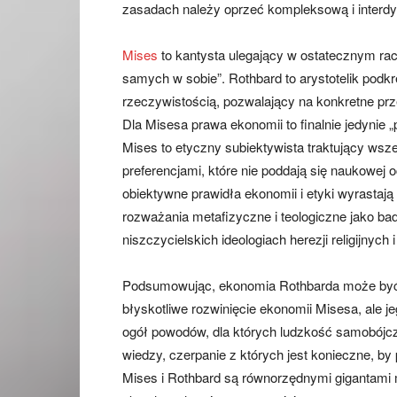
zasadach należy oprzeć kompleksową i interdys
Mises
to kantysta ulegający w ostatecznym ra
samych w sobie”. Rothbard to arystotelik podkr
rzeczywistością, pozwalający na konkretne pr
Dla Misesa prawa ekonomii to finalnie jedynie 
Mises to etyczny subiektywista traktujący wsze
preferencjami, które nie poddają się naukowej o
obiektywne prawidła ekonomii i etyki wyrastają
rozważania metafizyczne i teologiczne jako bad
niszczycielskich ideologiach herezji religijnyc
Podsumowując, ekonomia Rothbarda może być s
błyskotliwe rozwinięcie ekonomii Misesa, ale je
ogół powodów, dla których ludzkość samobójczo 
wiedzy, czerpanie z których jest konieczne, by
Mises i Rothbard są równorzędnymi gigantami m