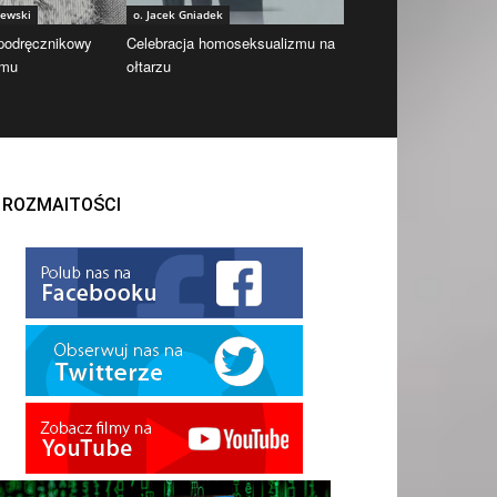
iewski
o. Jacek Gniadek
 podręcznikowy
Celebracja homoseksualizmu na
zmu
ołtarzu
ROZMAITOŚCI