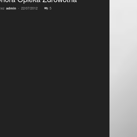
zez
-
22/07/2012
5
admin