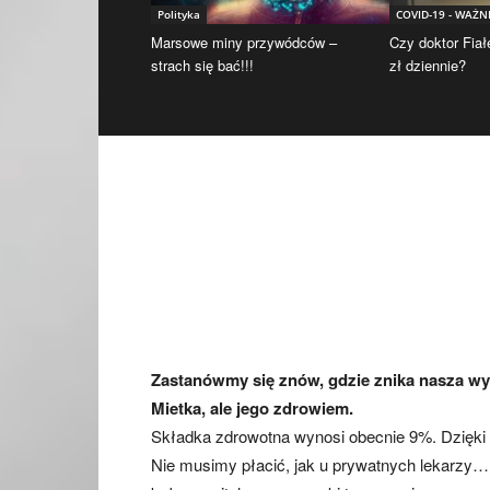
Polityka
COVID-19 - WAŻN
Marsowe miny przywódców –
Czy doktor Fiał
strach się bać!!!
zł dziennie?
Zastanówmy się znów, gdzie znika nasza wy
Mietka, ale jego zdrowiem.
Składka zdrowotna wynosi obecnie 9%. Dzięki
Nie musimy płacić, jak u prywatnych lekarzy… Ale