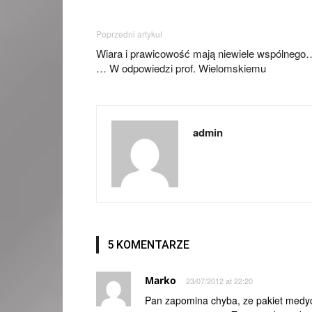
Poprzedni artykuł
Wiara i prawicowość mają niewiele wspólnego
… W odpowiedzi prof. Wielomskiemu
admin
5 KOMENTARZE
Marko
23/07/2012 at 22:20
Pan zapomina chyba, ze pakiet medyczn