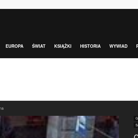
EUROPA
ŚWIAT
KSIĄŻKI
HISTORIA
WYWIAD
na
G
S
C