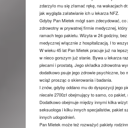
zdarzyło mu się złamać rękę, na wakacjach dr
jak wygląda załatwianie ich u lekarza NFZ.
Gdyby Pan Mietek mógł sam zdecydować, co zr
zdrowotny w prywatnej firmie medycznej, który 
ramach tego pakietu. Wizyta w 24 godziny, bez 
medycznej włącznie z hospitalizacją. I to wszys
W wieku 45 lat Pan Mietek pracuje już na lepszy
w nieco gorszym już stanie. Bywa u lekarza raz
plecami i prostatą. Jego składka zdrowotna w
dodatkowo psuje jego zdrowie psychiczne, bo m
wciąż prosząc o skierowania i badania.
I znów, gdyby oddano mu do dyspozycji jego p
niecałe 2700zł obejmujący to samo, co pakiet,
Dodatkowo obejmuje między innymi kilka wizyt 
seksuologa i kilku innych specjalistów, pakiet s
innych udogodnień.
Pan Mietek może też rozważyć pakiety rodzinne, 