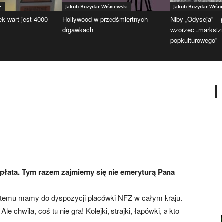
E
Jakub Bożydar Wiśniewski
Jakub Bożydar Wiśn
ek wart jest 4000
Hollywood w przedśmiertnych
Niby-„Odyseja” –
drgawkach
wzorzec „marksi
popkulturowego”
płata. Tym razem zajmiemy się nie emeryturą Pana
 temu mamy do dyspozycji placówki NFZ w całym kraju.
 chwila, coś tu nie gra! Kolejki, strajki, łapówki, a kto