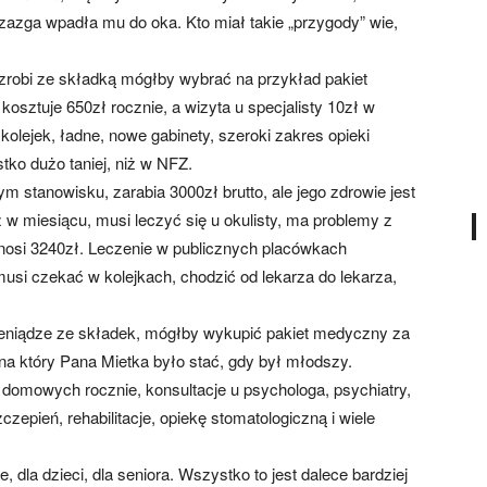
zazga wpadła mu do oka. Kto miał takie „przygody” wie,
obi ze składką mógłby wybrać na przykład pakiet
kosztuje 650zł rocznie, a wizyta u specjalisty 10zł w
kolejek, ładne, nowe gabinety, szeroki zakres opieki
tko dużo taniej, niż w NFZ.
m stanowisku, zarabia 3000zł brutto, ale jego zdrowie jest
 w miesiącu, musi leczyć się u okulisty, ma problemy z
ynosi 3240zł. Leczenie w publicznych placówkach
usi czekać w kolejkach, chodzić od lekarza do lekarza,
ieniądze ze składek, mógłby wykupić pakiet medyczny za
 na który Pana Mietka było stać, gdy był młodszy.
domowych rocznie, konsultacje u psychologa, psychiatry,
zczepień, rehabilitacje, opiekę stomatologiczną i wiele
dla dzieci, dla seniora. Wszystko to jest dalece bardziej