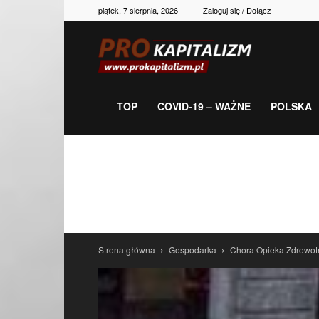
piątek, 7 sierpnia, 2026
Zaloguj się / Dołącz
Prokapitalizm,
gospodarka,
TOP
COVID-19 – WAŻNE
POLSKA
polityka,
historia,
Strona główna
Gospodarka
Chora Opieka Zdrowot
newsy