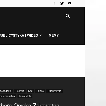
PUBLICYSTYKA I WIDEO
MEMY
ospodarka
Polityka
Kraj
Polska
Publicystyka
połeczeństwo
Temat dnia
hora Opieka Zdrowotna